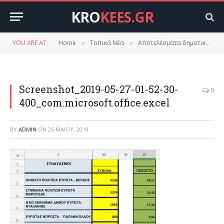
KRO
KEES.GR
YOU ARE AT:
Home
Τοπικά Νέα
Αποτελέσματα δημοτικών εκλογών στο δήμο Ευρώτα. Τελευταία ενημέρωση.
»
»
Screenshot_2019-05-27-01-52-30-
0
400_com.microsoft.office.excel
BY
ADMIN
ON
26 ΜΑΪ́ΟΥ, 2019