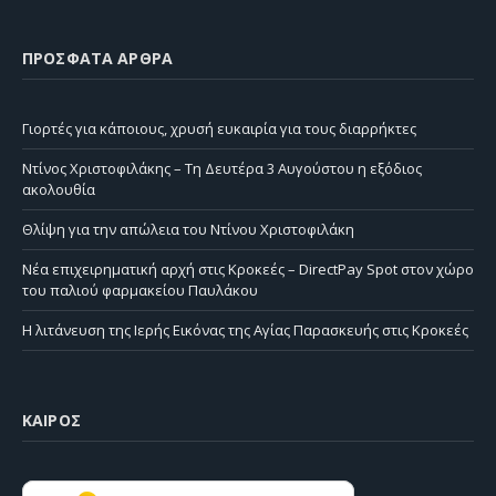
ΠΡΌΣΦΑΤΑ ΆΡΘΡΑ
Γιορτές για κάποιους, χρυσή ευκαιρία για τους διαρρήκτες
Ντίνος Χριστοφιλάκης – Τη Δευτέρα 3 Αυγούστου η εξόδιος
ακολουθία
Θλίψη για την απώλεια του Ντίνου Χριστοφιλάκη
Νέα επιχειρηματική αρχή στις Κροκεές – DirectPay Spot στον χώρο
του παλιού φαρμακείου Παυλάκου
Η λιτάνευση της Ιερής Εικόνας της Αγίας Παρασκευής στις Κροκεές
ΚΑΙΡΌΣ