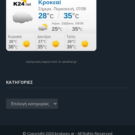
πρόγνωση καιρού από το weather.gr
KΑΤΗΓΟΡΊΕΣ
Kατηγορίες
© Copyright 2020 krokees.gr - All Rights Reserved