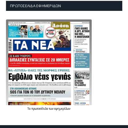
ΠΡΩΤΟΣΈΛΙΔΑ ΕΦΗΜΕΡΊΔΩΝ
Τα
πρωτοσέλιδα
των
εφημερίδων