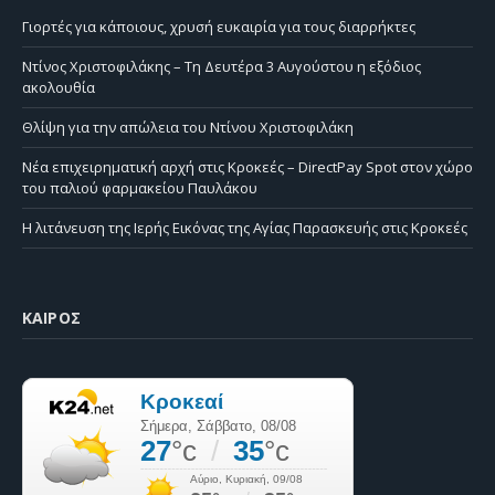
Γιορτές για κάποιους, χρυσή ευκαιρία για τους διαρρήκτες
Ντίνος Χριστοφιλάκης – Τη Δευτέρα 3 Αυγούστου η εξόδιος
ακολουθία
Θλίψη για την απώλεια του Ντίνου Χριστοφιλάκη
Νέα επιχειρηματική αρχή στις Κροκεές – DirectPay Spot στον χώρο
του παλιού φαρμακείου Παυλάκου
Η λιτάνευση της Ιερής Εικόνας της Αγίας Παρασκευής στις Κροκεές
ΚΑΙΡΌΣ