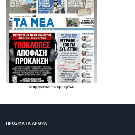
Τα
πρωτοσέλιδα
των
εφημερίδων
ΠΡΌΣΦΑΤΑ ΆΡΘΡΑ