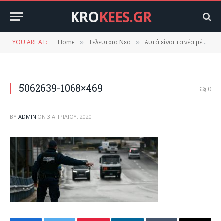
KRO
KEES.GR
YOU ARE AT:
Home
Τελευταια Νεα
Αυτά είναι τα νέα μέτρα της κυβέρνησης: Με «εξοδόχαρτο» οι ηλικιωμένοι και αποκλεισμός όλων των δημόσιων χώρων
»
»
5062639-1068×469
0
BY
ADMIN
ON
3 ΑΠΡΙΛΊΟΥ, 2020