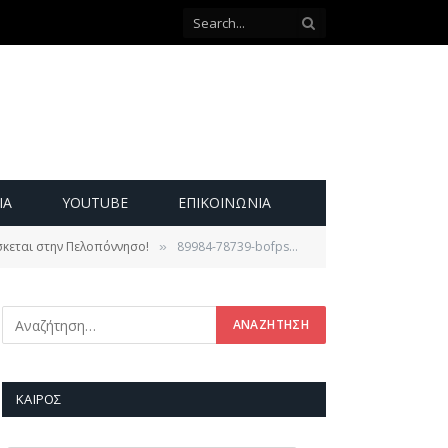
ΙΑ
YOUTUBE
ΕΠΙΚΟΙΝΩΝΊΑ
ίσκεται στην Πελοπόννησο!
89984-78739-bofpsadsdadasdas
»
ΚΑΙΡΌΣ