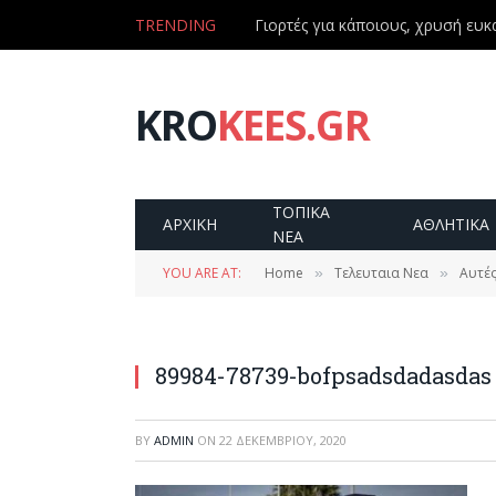
TRENDING
Γιορτές για κάποιους, χρυσή ευκα
KRO
KEES.GR
ΤΟΠΙΚΑ
ΑΡΧΙΚΗ
ΑΘΛΗΤΙΚΑ
ΝΕΑ
YOU ARE AT:
Home
Τελευταια Νεα
Αυτές
»
»
89984-78739-bofpsadsdadasdas
BY
ADMIN
ON
22 ΔΕΚΕΜΒΡΊΟΥ, 2020