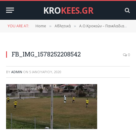
KRO
KEES.GR
YOU ARE AT:
Home
Αθλητικά
Α.Ο.Κροκεών – Πανκλαδιατικός 1-0
»
»
FB_IMG_1578252208542
0
BY
ADMIN
ON
5 ΙΑΝΟΥΑΡΊΟΥ, 2020