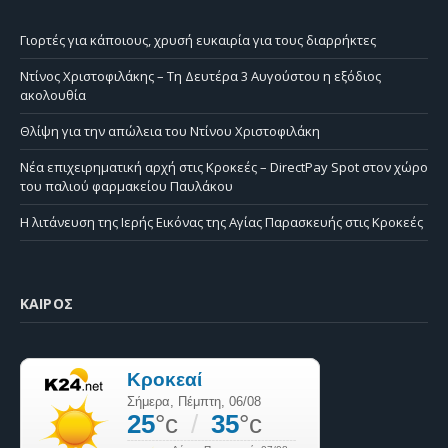
Γιορτές για κάποιους, χρυσή ευκαιρία για τους διαρρήκτες
Ντίνος Χριστοφιλάκης – Τη Δευτέρα 3 Αυγούστου η εξόδιος
ακολουθία
Θλίψη για την απώλεια του Ντίνου Χριστοφιλάκη
Νέα επιχειρηματική αρχή στις Κροκεές – DirectPay Spot στον χώρο
του παλιού φαρμακείου Παυλάκου
Η λιτάνευση της Ιερής Εικόνας της Αγίας Παρασκευής στις Κροκεές
ΚΑΙΡΌΣ