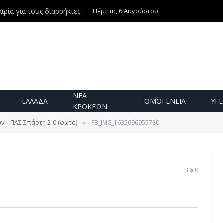
Πέμπτη, 6 Αυγούστου
ιρία για τους διαρρήκτες
ΝΕΑ
ΕΛΛΑΔΑ
ΟΜΟΓΕΝΕΙΑ
ΥΓΕ
ΚΡΟΚΕΩΝ
ν – ΠΑΣ Σπάρτη 2-0 (φωτό)
FB_IMG_1635696955780
»
0