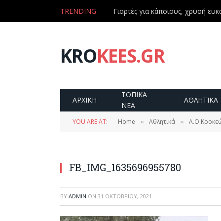
TRENDING
Γιορτές για κάποιους, χρυσή ευκα
KRO
KEES.GR
ΤΟΠΙΚΑ
ΑΡΧΙΚΗ
ΑΘΛΗΤΙΚΑ
ΝΕΑ
YOU ARE AT:
Home
Αθλητικά
Α.Ο.Κροκεώ
»
»
FB_IMG_1635696955780
BY
ADMIN
ON
31 ΟΚΤΩΒΡΊΟΥ, 2021