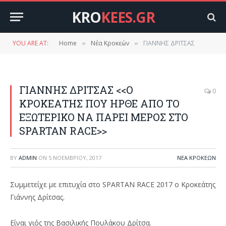
KRO
KEES.GR
YOU ARE AT:
Home
Νέα Κροκεών
ΓΙΑΝΝΗΣ ΔΡΙΤΣΑΣ
»
»
ΓΙΑΝΝΗΣ ΔΡΙΤΣΑΣ <<Ο
0
ΚΡΟΚΕΑΤΗΣ ΠΟΥ ΗΡΘΕ ΑΠΟ ΤΟ
ΕΞΩΤΕΡΙΚΟ ΝΑ ΠΑΡΕΙ ΜΕΡΟΣ ΣΤΟ
SPARTAN RACE>>
BY
ADMIN
ON
5 ΝΟΕΜΒΡΊΟΥ, 2017
ΝΈΑ ΚΡΟΚΕΏΝ
Συμμετείχε με επιτυχία στο SPARTAN RACE 2017 ο Κροκεάτης
Γιάννης Δρίτσας.
Είναι γιός της Βασιλικής Πουλάκου Δρίτσα.