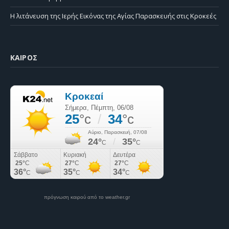
Η λιτάνευση της Ιερής Εικόνας της Αγίας Παρασκευής στις Κροκεές
ΚΑΙΡΌΣ
πρόγνωση καιρού από το weather.gr