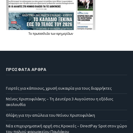
Τα
πρωτοσέλιδα
των
εφημερίδων
ΠΡΌΣΦΑΤΑ ΆΡΘΡΑ
Γιορτές για κάποιους, χρυσή ευκαιρία για τους διαρρήκτες
Ντίνος Χριστοφιλάκης – Τη Δευτέρα 3 Αυγούστου η εξόδιος
ακολουθία
Θλίψη για την απώλεια του Ντίνου Χριστοφιλάκη
Νέα επιχειρηματική αρχή στις Κροκεές – DirectPay Spot στον χώρο
του παλιού φαρμακείου Παυλάκου