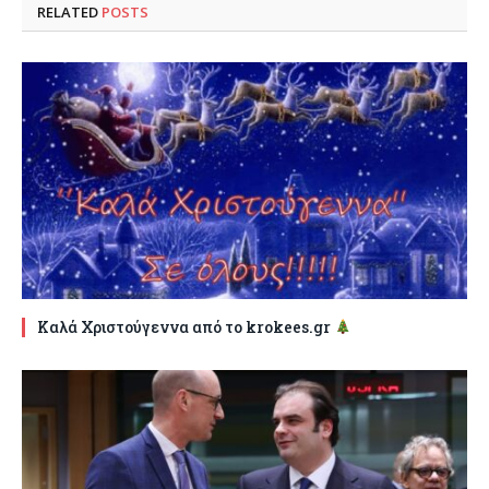
RELATED
POSTS
Καλά Χριστούγεννα από το krokees.gr