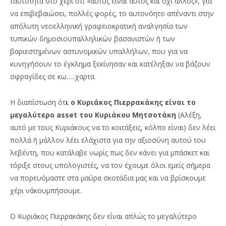
ταυτότητα στο χέρι ότι «αυτός είναι αυτός και όχι άλλος», για
να επιβεβαιώσει, πολλές φορές, το αυτονόητο απέναντι στην
απόλυτη νεοελληνική γραφειοκρατική αναλγησία των
τυπικών δημοσιοϋπαλληλικών βασανιστών ή των
βαριεστημένων αστυνομικών υπαλλήλων, που για να
κυνηγήσουν το έγκλημα ξεκίνησαν και κατέληξαν να βάζουν
σφραγίδες σε κω…..χαρτα.
Η διαπίστωση ότ
ι ο Κυριάκος Πιερρακάκης είναι το
μεγαλύτερο asset του Κυριάκου Μητσοτάκη
(Αλέξη,
αυτό με τους Κυριάκους να το κοιτάξεις, κόλπο είναι) δεν λέει
πολλά ή μάλλον λέει ελάχιστα για την αξιοσύνη αυτού του
λεβέντη, που κατάλαβε νωρίς πως δεν κάνει για μπάσκετ και
τόριξε στους υπολογιστές, να τον έχουμε όλοι εμείς σήμερα
να πορευόμαστε στα μαύρα σκοτάδια μας και να βρίσκουμε
χέρι ν΄ακουμπήσουμε.
Ο Κυριάκος Πιερρακάκης δεν είναι απλώς το μεγαλύτερο