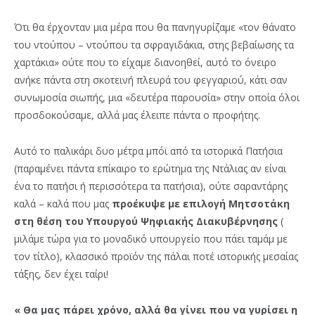
Ότι θα έρχονταν μια μέρα που θα πανηγυρίζαμε «τον θάνατο
του ντούπου – ντούπου τα σφραγιδάκια, στης βεβαίωσης τα
χαρτάκια» ούτε που το είχαμε διανοηθεί, αυτό το όνειρο
ανήκε πάντα στη σκοτεινή πλευρά του φεγγαριού, κάτι σαν
συνωμοσία σιωπής, μια «δευτέρα παρουσία» στην οποία όλοι
προσδοκούσαμε, αλλά μας έλειπε πάντα ο προφήτης.
Αυτό το παλικάρι δυο μέτρα μπόϊ από τα ιστορικά Πατήσια
(παραμένει πάντα επίκαιρο το ερώτημα της Ντάλιας αν είναι
ένα το πατήσι ή περισσότερα τα πατήσια), ούτε σαραντάρης
καλά – καλά που μας
προέκυψε με επιλογή Μητσοτάκη
στη θέση του Υπουργού Ψηφιακής Διακυβέρνησης
(
μιλάμε τώρα για το μοναδικό υπουργείο που πάει ταμάμ με
τον τίτλο), κλασσικό προϊόν της πάλαι ποτέ ιστορικής μεσαίας
τάξης, δεν έχει ταίρι!
« Θα μας πάρει χρόνο, αλλά θα γίνει που να γυρίσει η