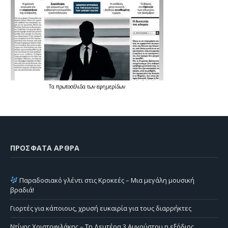
Τα
πρωτοσέλιδα
των
εφημερίδων
ΠΡΌΣΦΑΤΑ ΆΡΘΡΑ
Παραδοσιακό γλέντι στις Κροκεές – Μια μεγάλη μουσική
βραδιά!
Γιορτές για κάποιους, χρυσή ευκαιρία για τους διαρρήκτες
Ντίνος Χριστοφιλάκης – Τη Δευτέρα 3 Αυγούστου η εξόδιος