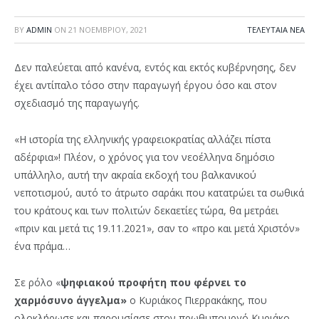
BY
ADMIN
ON
21 ΝΟΕΜΒΡΊΟΥ, 2021
ΤΕΛΕΥΤΑΙΑ ΝΕΑ
Δεν παλεύεται από κανένα, εντός και εκτός κυβέρνησης, δεν
έχει αντίπαλο τόσο στην παραγωγή έργου όσο και στον
σχεδιασμό της παραγωγής.
«Η ιστορία της ελληνικής γραφειοκρατίας αλλάζει πίστα
αδέρφια»! Πλέον, ο χρόνος για τον νεοέλληνα δημόσιο
υπάλληλο, αυτή την ακραία εκδοχή του βαλκανικού
νεποτισμού, αυτό το άτρωτο σαράκι που κατατρώει τα σωθικά
του κράτους και των πολιτών δεκαετίες τώρα, θα μετράει
«πριν και μετά τις 19.11.2021», σαν το «προ και μετά Χριστόν»
ένα πράμα…
Σε ρόλο «
ψηφιακού προφήτη που φέρνει το
χαρμόσυνο άγγελμα»
ο Κυριάκος Πιερρακάκης, που
ολοκλήρωσε και παρουσίασε στον πρωθυπουργό Κυριάκο