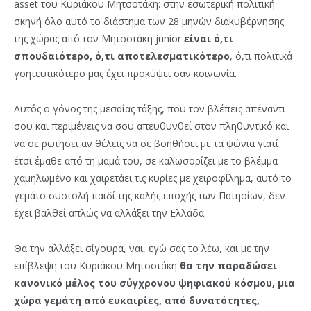
asset του Κυριάκου Μητσοτάκη: στην εσωτερική πολιτική
σκηνή όλο αυτό το διάστημα των 28 μηνών διακυβέρνησης
της χώρας από τον Μητσοτάκη junior
είναι ό,τι
σπουδαιότερο, ό,τι αποτελεσματικότερο
, ό,τι πολιτικά
γοητευτικότερο μας έχει προκύψει σαν κοινωνία.
Αυτός ο γόνος της μεσαίας τάξης, που τον βλέπεις απέναντι
σου και περιμένεις να σου απευθυνθεί στον πληθυντικό και
να σε ρωτήσει αν θέλεις να σε βοηθήσει με τα ψώνια γιατί
έτσι έμαθε από τη μαμά του, σε καλωσορίζει με το βλέμμα
χαμηλωμένο και χαιρετάει τις κυρίες με χειροφίλημα, αυτό το
γεμάτο συστολή παιδί της καλής εποχής των Πατησίων, δεν
έχει βαλθεί απλώς να αλλάξει την Ελλάδα.
Θα την αλλάξει σίγουρα, ναι, εγώ σας το λέω, και με την
επίβλεψη του Κυριάκου Μητσοτάκη
θα την παραδώσει
κανονικό μέλος του σύγχρονου ψηφιακού κόσμου, μια
χώρα γεμάτη από ευκαιρίες, από δυνατότητες,