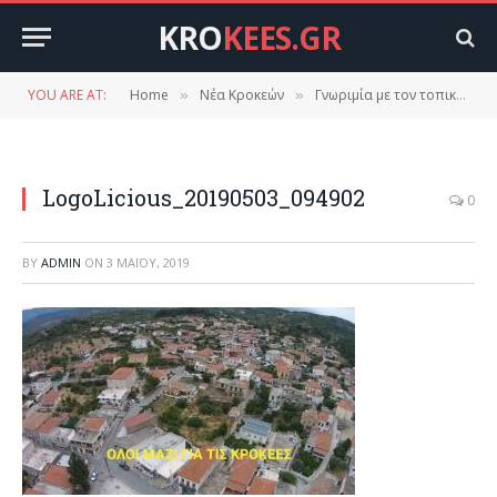
KRO
KEES.GR
YOU ARE AT:
Home
Νέα Κροκεών
Γνωριμία με τον τοπικό συνδυασμό “ΟΛΟΙ ΜΑΖΙ ΓΙΑ ΤΙΣ ΚΡΟΚΕΕΣ’
»
»
LogoLicious_20190503_094902
0
BY
ADMIN
ON
3 ΜΑΪ́ΟΥ, 2019