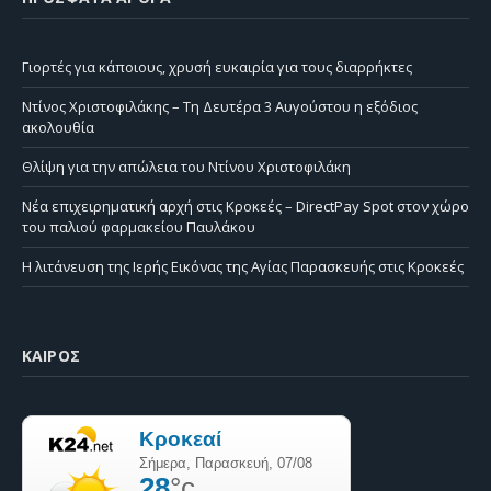
Γιορτές για κάποιους, χρυσή ευκαιρία για τους διαρρήκτες
Ντίνος Χριστοφιλάκης – Τη Δευτέρα 3 Αυγούστου η εξόδιος
ακολουθία
Θλίψη για την απώλεια του Ντίνου Χριστοφιλάκη
Νέα επιχειρηματική αρχή στις Κροκεές – DirectPay Spot στον χώρο
του παλιού φαρμακείου Παυλάκου
Η λιτάνευση της Ιερής Εικόνας της Αγίας Παρασκευής στις Κροκεές
ΚΑΙΡΌΣ