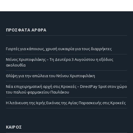
ΠΡΌΣΦΑΤΑ ΆΡΘΡΑ
Γιορτές για κάποιους, χρυσή ευκαιρία για τους διαρρήκτες
Ντίνος Χριστοφιλάκης – Τη Δευτέρα 3 Αυγούστου η εξόδιος
ακολουθία
Θλίψη για την απώλεια του Ντίνου Χριστοφιλάκη
Νέα επιχειρηματική αρχή στις Κροκεές – DirectPay Spot στον χώρο
του παλιού φαρμακείου Παυλάκου
Η λιτάνευση της Ιερής Εικόνας της Αγίας Παρασκευής στις Κροκεές
ΚΑΙΡΌΣ