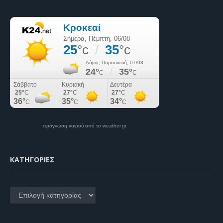
πρόγνωση καιρού από το weather.gr
KΑΤΗΓΟΡΊΕΣ
Kατηγορίες