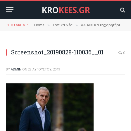
KRO
KEES.GR
YOU ARE AT:
Home
Τοπικά Νέα
ΔΑΒΑΚΗΣ:Συγχαρητήρια στα Λακωνόπουλα για τις Πανελλαδικές! Τα πάντα στη ζωή κερδίζονται με αγώνα.
»
»
Screenshot_20190828-110036__01
0
BY
ADMIN
ON
28 ΑΥΓΟΎΣΤΟΥ, 2019