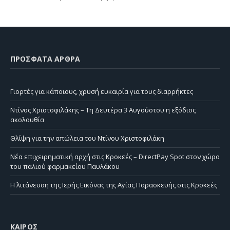
ΠΡΌΣΦΑΤΑ ΆΡΘΡΑ
Γιορτές για κάποιους, χρυσή ευκαιρία για τους διαρρήκτες
Ντίνος Χριστοφιλάκης – Τη Δευτέρα 3 Αυγούστου η εξόδιος
ακολουθία
Θλίψη για την απώλεια του Ντίνου Χριστοφιλάκη
Νέα επιχειρηματική αρχή στις Κροκεές – DirectPay Spot στον χώρο
του παλιού φαρμακείου Παυλάκου
Η λιτάνευση της Ιερής Εικόνας της Αγίας Παρασκευής στις Κροκεές
ΚΑΙΡΌΣ