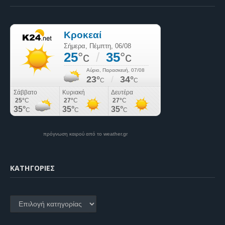
πρόγνωση καιρού από το weather.gr
KΑΤΗΓΟΡΊΕΣ
Kατηγορίες