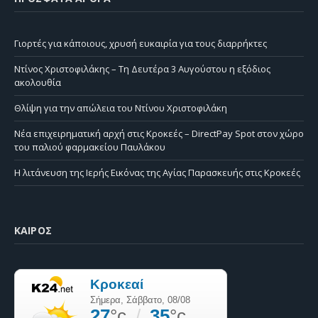
Γιορτές για κάποιους, χρυσή ευκαιρία για τους διαρρήκτες
Ντίνος Χριστοφιλάκης – Τη Δευτέρα 3 Αυγούστου η εξόδιος
ακολουθία
Θλίψη για την απώλεια του Ντίνου Χριστοφιλάκη
Νέα επιχειρηματική αρχή στις Κροκεές – DirectPay Spot στον χώρο
του παλιού φαρμακείου Παυλάκου
Η λιτάνευση της Ιερής Εικόνας της Αγίας Παρασκευής στις Κροκεές
ΚΑΙΡΌΣ