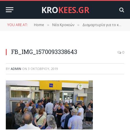
KRO
KEES.GR
YOU ARE AT:
Home
Νέα Κροκεών
Διαμαρτυρία για το κλείσιμο της τράπεζας στις Κροκεές.(φώτο βίντεο)
»
»
FB_IMG_1570093338643
0
BY
ADMIN
ON
3 ΟΚΤΩΒΡΊΟΥ, 2019