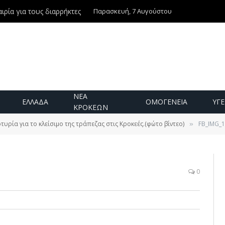
Παρασκευή, 7 Αυγούστου
ιρία για τους διαρρήκτες
ΝΕΑ
ΕΛΛΑΔΑ
ΟΜΟΓΕΝΕΙΑ
ΥΓΕ
ΚΡΟΚΕΩΝ
τυρία για το κλείσιμο της τράπεζας στις Κροκεές.(φώτο βίντεο)
FB_IMG_
»
0