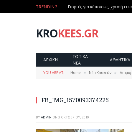
TRENDING
Γιορτές για κάποιους, χρυσή ευκα
KRO
KEES.GR
ΤΟΠΙΚΑ
ΑΡΧΙΚΗ
ΑΘΛΗΤΙΚΑ
ΝΕΑ
YOU ARE AT:
Home
Νέα Κροκεών
Διαμαρ
»
»
FB_IMG_1570093374225
BY
ADMIN
ON
3 ΟΚΤΩΒΡΊΟΥ, 2019