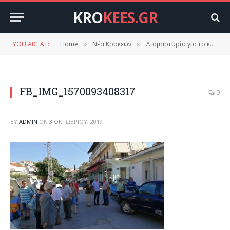
KRO
KEES.GR
YOU ARE AT:
Home
Νέα Κροκεών
Διαμαρτυρία για το κλείσιμο της τράπεζας στις Κροκεές.(φώτο βίντεο)
»
»
FB_IMG_1570093408317
0
BY
ADMIN
ON
3 ΟΚΤΩΒΡΊΟΥ, 2019