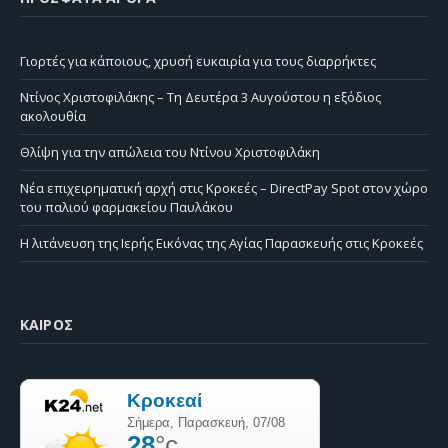
Γιορτές για κάποιους, χρυσή ευκαιρία για τους διαρρήκτες
Ντίνος Χριστοφιλάκης – Τη Δευτέρα 3 Αυγούστου η εξόδιος
ακολουθία
Θλίψη για την απώλεια του Ντίνου Χριστοφιλάκη
Νέα επιχειρηματική αρχή στις Κροκεές – DirectPay Spot στον χώρο
του παλιού φαρμακείου Παυλάκου
Η λιτάνευση της Ιερής Εικόνας της Αγίας Παρασκευής στις Κροκεές
ΚΑΙΡΌΣ