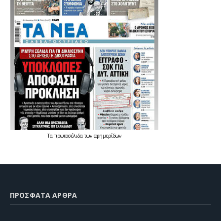
Τα
πρωτοσέλιδα
των
εφημερίδων
ΠΡΌΣΦΑΤΑ ΆΡΘΡΑ