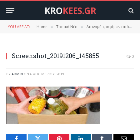
KRO
KEES.GR
YOU ARE AT:
Home
Τοπικά Νέα
Διανομή τροφίμων από τον δήμο Ευρώτα.
»
»
Screenshot_20191206_145855
0
BY
ADMIN
ON
6 ΔΕΚΕΜΒΡΊΟΥ, 2019