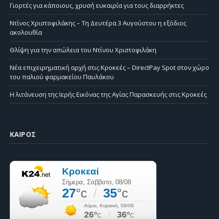
Γιορτές για κάποιους, χρυσή ευκαιρία για τους διαρρήκτες
Ντίνος Χριστοφιλάκης – Τη Δευτέρα 3 Αυγούστου η εξόδιος
ακολουθία
Θλίψη για την απώλεια του Ντίνου Χριστοφιλάκη
Νέα επιχειρηματική αρχή στις Κροκεές – DirectPay Spot στον χώρο
του παλιού φαρμακείου Παυλάκου
Η λιτάνευση της Ιερής Εικόνας της Αγίας Παρασκευής στις Κροκεές
ΚΑΙΡΌΣ