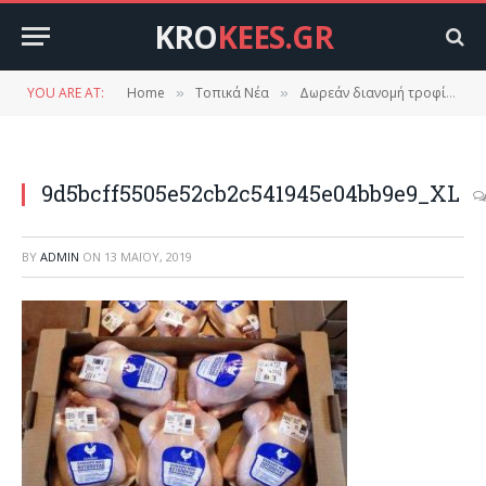
KRO
KEES.GR
YOU ARE AT:
Home
Τοπικά Νέα
Δωρεάν διανομή τροφίμων σε όλους τους δήμους της Λακωνίας
»
»
9d5bcff5505e52cb2c541945e04bb9e9_XL
BY
ADMIN
ON
13 ΜΑΪ́ΟΥ, 2019