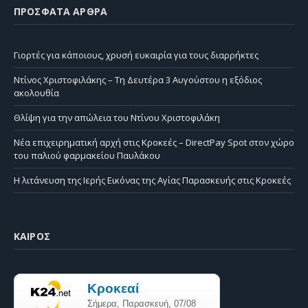
ΠΡΌΣΦΑΤΑ ΆΡΘΡΑ
Γιορτές για κάποιους, χρυσή ευκαιρία για τους διαρρήκτες
Ντίνος Χριστοφιλάκης – Τη Δευτέρα 3 Αυγούστου η εξόδιος
ακολουθία
Θλίψη για την απώλεια του Ντίνου Χριστοφιλάκη
Νέα επιχειρηματική αρχή στις Κροκεές – DirectPay Spot στον χώρο
του παλιού φαρμακείου Παυλάκου
Η λιτάνευση της Ιερής Εικόνας της Αγίας Παρασκευής στις Κροκεές
ΚΑΙΡΌΣ