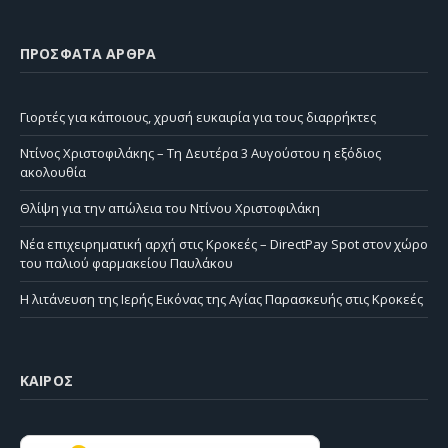
ΠΡΌΣΦΑΤΑ ΆΡΘΡΑ
Γιορτές για κάποιους, χρυσή ευκαιρία για τους διαρρήκτες
Ντίνος Χριστοφιλάκης – Τη Δευτέρα 3 Αυγούστου η εξόδιος
ακολουθία
Θλίψη για την απώλεια του Ντίνου Χριστοφιλάκη
Νέα επιχειρηματική αρχή στις Κροκεές – DirectPay Spot στον χώρο
του παλιού φαρμακείου Παυλάκου
Η λιτάνευση της Ιερής Εικόνας της Αγίας Παρασκευής στις Κροκεές
ΚΑΙΡΌΣ