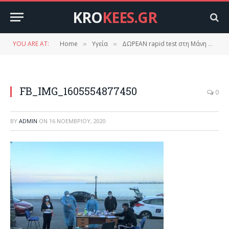
KRO
KEES.GR
YOU ARE AT:
Home
Υγεία
ΔΩΡΕΑΝ rapid test στη Μάνη από την Κινητή Ομάδα Υγείας (ΚΟΜΥ) του Κέντρου Υγείας Αρεόπολης.
»
»
FB_IMG_1605554877450
0
BY
ADMIN
ON
16 ΝΟΕΜΒΡΊΟΥ, 2020