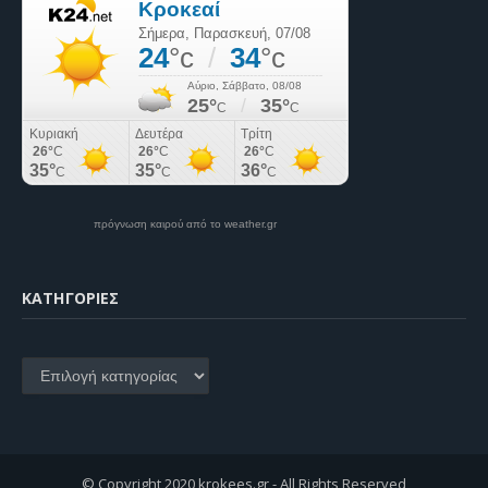
πρόγνωση καιρού από το weather.gr
KΑΤΗΓΟΡΊΕΣ
Kατηγορίες
© Copyright 2020 krokees.gr - All Rights Reserved