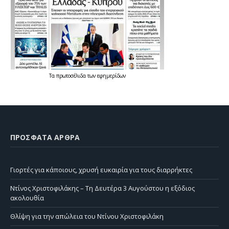
Τα
πρωτοσέλιδα
των
εφημερίδων
ΠΡΌΣΦΑΤΑ ΆΡΘΡΑ
Γιορτές για κάποιους, χρυσή ευκαιρία για τους διαρρήκτες
Ντίνος Χριστοφιλάκης – Τη Δευτέρα 3 Αυγούστου η εξόδιος
ακολουθία
Θλίψη για την απώλεια του Ντίνου Χριστοφιλάκη