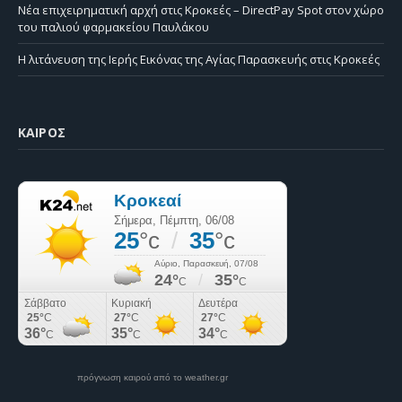
Νέα επιχειρηματική αρχή στις Κροκεές – DirectPay Spot στον χώρο
του παλιού φαρμακείου Παυλάκου
Η λιτάνευση της Ιερής Εικόνας της Αγίας Παρασκευής στις Κροκεές
ΚΑΙΡΌΣ
πρόγνωση καιρού από το weather.gr