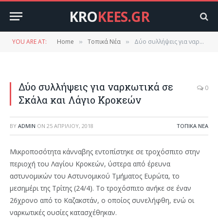
KRO
KEES.GR
YOU ARE AT:
Home
Τοπικά Νέα
Δύο συλλήψεις για ναρκωτικά σε Σκάλα και Λάγιο Κροκεών
»
»
Δύο συλλήψεις για ναρκωτικά σε
0
Σκάλα και Λάγιο Κροκεών
BY
ADMIN
ON
25 ΑΠΡΙΛΊΟΥ, 2018
ΤΟΠΙΚΆ ΝΈΑ
Μικροποσότητα κάνναβης εντοπίστηκε σε τροχόσπιτο στην
περιοχή του Λαγίου Κροκεών, ύστερα από έρευνα
αστυνομικών του Αστυνομικού Τμήματος Ευρώτα, το
μεσημέρι της Τρίτης (24/4). Το τροχόσπιτο ανήκε σε έναν
26χρονο από το Καζακστάν, ο οποίος συνελήφθη, ενώ οι
ναρκωτικές ουσίες κατασχέθηκαν.