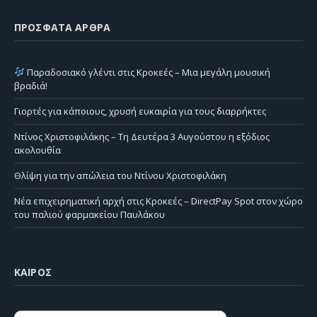
ΠΡΌΣΦΑΤΑ ΆΡΘΡΑ
Παραδοσιακό γλέντι στις Κροκεές – Μια μεγάλη μουσική
βραδιά!
Γιορτές για κάποιους, χρυσή ευκαιρία για τους διαρρήκτες
Ντίνος Χριστοφιλάκης – Τη Δευτέρα 3 Αυγούστου η εξόδιος
ακολουθία
Θλίψη για την απώλεια του Ντίνου Χριστοφιλάκη
Νέα επιχειρηματική αρχή στις Κροκεές – DirectPay Spot στον χώρο
του παλιού φαρμακείου Παυλάκου
ΚΑΙΡΌΣ