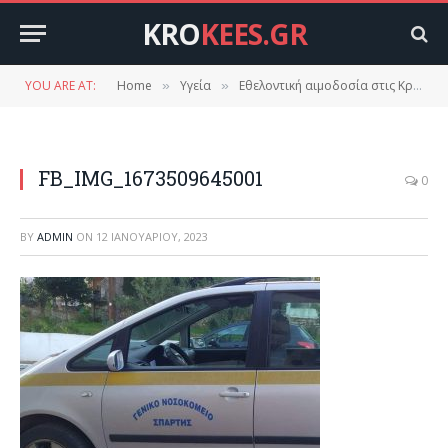
KRO
KEES.GR
YOU ARE AT:
Home
Υγεία
Εθελοντική αιμοδοσία στις Κροκεές.
»
»
FB_IMG_1673509645001
0
BY
ADMIN
ON
12 ΙΑΝΟΥΑΡΊΟΥ, 2023