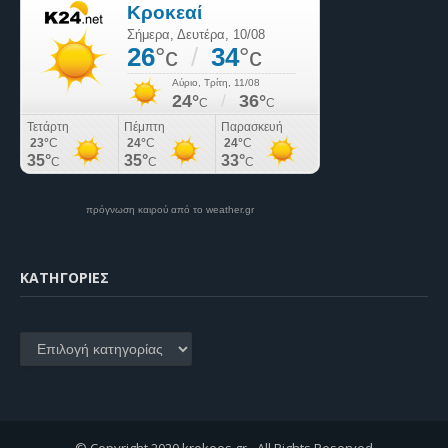
πρόγνωση καιρού από το weather.gr
KΑΤΗΓΟΡΊΕΣ
Kατηγορίες
© Copyright 2020 krokees.gr - All Rights Reserved