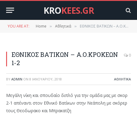
KRO
KEES.GR
YOU ARE AT:
Home
Αθλητικά
ΕΘΝΙΚΟΣ ΒΑΤΙΚΩΝ – Α.Ο.ΚΡΟΚΕΩΝ 1-2
»
»
ΕΘΝΙΚΟΣ ΒΑΤΙΚΩΝ – Α.Ο.ΚΡΟΚΕΩΝ
0
1-2
BY
ADMIN
ON
8 ΙΑΝΟΥΑΡΊΟΥ, 2018
ΑΘΛΗΤΙΚΆ
Μεγάλη νίκη και σπουδαίο διπλό για την ομάδα μας με σκορ
2-1 απέναντι στον Εθνικό Βατίκων στην Νεάπολη με σκόρερ
τους Θεοδωρακο και Μπρακατζη