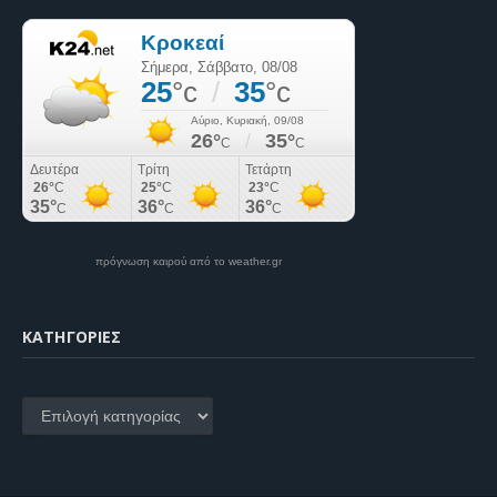
πρόγνωση καιρού από το weather.gr
KΑΤΗΓΟΡΊΕΣ
Kατηγορίες