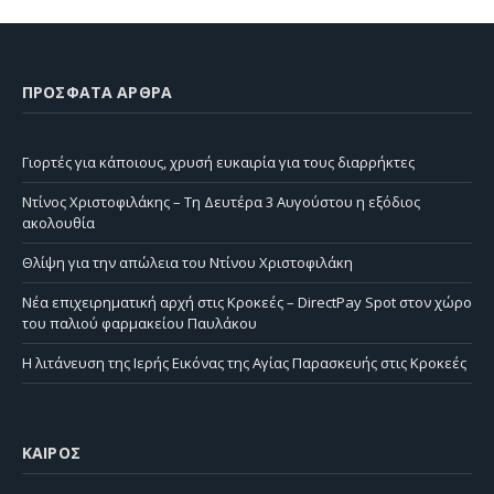
ΠΡΌΣΦΑΤΑ ΆΡΘΡΑ
Γιορτές για κάποιους, χρυσή ευκαιρία για τους διαρρήκτες
Ντίνος Χριστοφιλάκης – Τη Δευτέρα 3 Αυγούστου η εξόδιος
ακολουθία
Θλίψη για την απώλεια του Ντίνου Χριστοφιλάκη
Νέα επιχειρηματική αρχή στις Κροκεές – DirectPay Spot στον χώρο
του παλιού φαρμακείου Παυλάκου
Η λιτάνευση της Ιερής Εικόνας της Αγίας Παρασκευής στις Κροκεές
ΚΑΙΡΌΣ