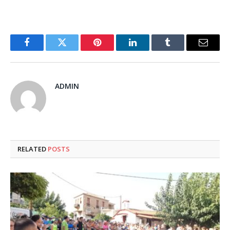
Facebook
Twitter
Pinterest
LinkedIn
Tumblr
Email
ADMIN
RELATED
POSTS