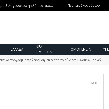
Πέμπτη, 6 Αυγούστου
Ντίνος Χριστοφιλάκης – Τη Δευτέρα 3 Αυγούστου η εξόδιος ακολουθία
ΝΕΑ
ΕΛΛΑΔΑ
ΟΜΟΓΕΝΕΙΑ
ΥΓΕ
ΚΡΟΚΕΩΝ
ευτικό πρόγραμμα πρώτων βοηθειων απο το σύλλογο Γυναικών Κροκεών.
»
0