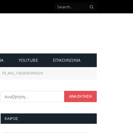
ΙΑ
YOUTUBE
ΕΠΙΚΟΙΝΩΝΊΑ
FB_IMG_1663845996439
ΚΑΙΡΌΣ