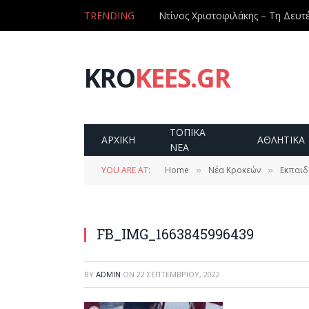
TRENDING
KRO
KEES.GR
ΤΟΠΙΚΑ
ΑΡΧΙΚΗ
ΑΘΛΗΤΙΚΑ
ΝΕΑ
YOU ARE AT:
Home
Νέα Κροκεών
Εκπαιδ
»
»
FB_IMG_1663845996439
BY
ADMIN
ON
22 ΣΕΠΤΕΜΒΡΊΟΥ, 2022