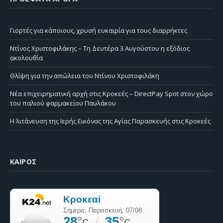
Γιορτές για κάποιους, χρυσή ευκαιρία για τους διαρρήκτες
Ντίνος Χριστοφιλάκης – Τη Δευτέρα 3 Αυγούστου η εξόδιος
ακολουθία
Θλίψη για την απώλεια του Ντίνου Χριστοφιλάκη
Νέα επιχειρηματική αρχή στις Κροκεές – DirectPay Spot στον χώρο
του παλιού φαρμακείου Παυλάκου
Η λιτάνευση της Ιερής Εικόνας της Αγίας Παρασκευής στις Κροκεές
ΚΑΙΡΌΣ