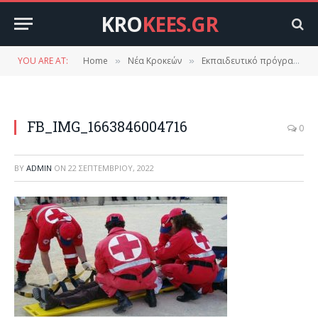
KRO
KEES.GR
YOU ARE AT:
Home
Νέα Κροκεών
Εκπαιδευτικό πρόγραμμα πρώτων βοηθειων απο το σύλλογο Γυναικών Κροκεών.
»
»
FB_IMG_1663846004716
0
BY
ADMIN
ON
22 ΣΕΠΤΕΜΒΡΊΟΥ, 2022