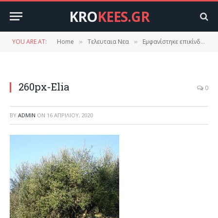
KRO
KEES.GR
YOU ARE AT:
Home
Τελευταια Νεα
Εμφανίστηκε επικίνδυνη ασθένεια. Η «Λέπρα της Ελιάς»
»
»
260px-Elia
0
BY
ADMIN
ON
16 ΑΠΡΙΛΊΟΥ, 2020