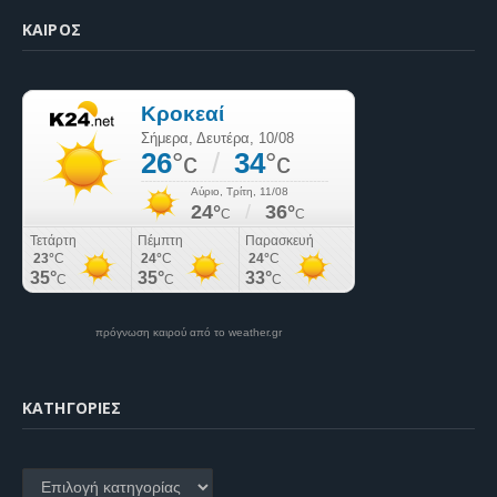
ΚΑΙΡΌΣ
πρόγνωση καιρού από το weather.gr
KΑΤΗΓΟΡΊΕΣ
Kατηγορίες