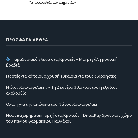
Τα
πρωτοσέλιδα
των
εφημερίδων
ΠΡΌΣΦΑΤΑ ΆΡΘΡΑ
Παραδοσιακό γλέντι στις Κροκεές – Μια μεγάλη μουσική
βραδιά!
Γιορτές για κάποιους, χρυσή ευκαιρία για τους διαρρήκτες
Ντίνος Χριστοφιλάκης – Τη Δευτέρα 3 Αυγούστου η εξόδιος
ακολουθία
Θλίψη για την απώλεια του Ντίνου Χριστοφιλάκη
Νέα επιχειρηματική αρχή στις Κροκεές – DirectPay Spot στον χώρο
του παλιού φαρμακείου Παυλάκου