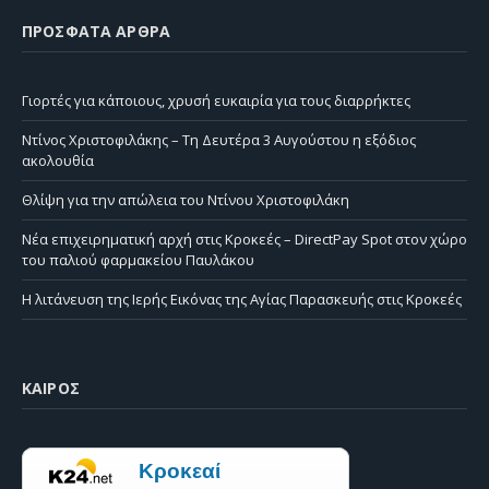
ΠΡΌΣΦΑΤΑ ΆΡΘΡΑ
Γιορτές για κάποιους, χρυσή ευκαιρία για τους διαρρήκτες
Ντίνος Χριστοφιλάκης – Τη Δευτέρα 3 Αυγούστου η εξόδιος
ακολουθία
Θλίψη για την απώλεια του Ντίνου Χριστοφιλάκη
Νέα επιχειρηματική αρχή στις Κροκεές – DirectPay Spot στον χώρο
του παλιού φαρμακείου Παυλάκου
Η λιτάνευση της Ιερής Εικόνας της Αγίας Παρασκευής στις Κροκεές
ΚΑΙΡΌΣ