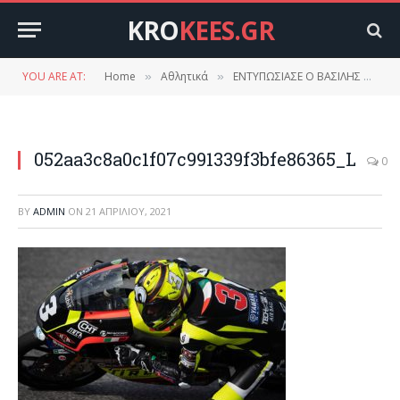
KRO
KEES.GR
YOU ARE AT:
Home
Αθλητικά
ΕΝΤΥΠΩΣΙΑΣΕ Ο ΒΑΣΙΛΗΣ ΠΑΝΤΕΛΕΑΚΗΣ ΣΤΗΝ ΙΤΑΛΙΑ!
»
»
052aa3c8a0c1f07c991339f3bfe86365_L
0
BY
ADMIN
ON
21 ΑΠΡΙΛΊΟΥ, 2021