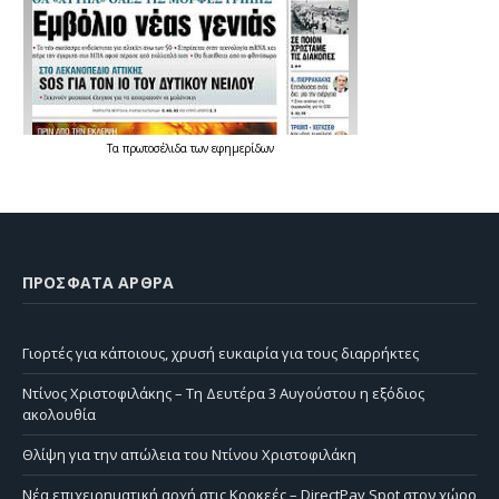
Τα
πρωτοσέλιδα
των
εφημερίδων
ΠΡΌΣΦΑΤΑ ΆΡΘΡΑ
Γιορτές για κάποιους, χρυσή ευκαιρία για τους διαρρήκτες
Ντίνος Χριστοφιλάκης – Τη Δευτέρα 3 Αυγούστου η εξόδιος
ακολουθία
Θλίψη για την απώλεια του Ντίνου Χριστοφιλάκη
Νέα επιχειρηματική αρχή στις Κροκεές – DirectPay Spot στον χώρο