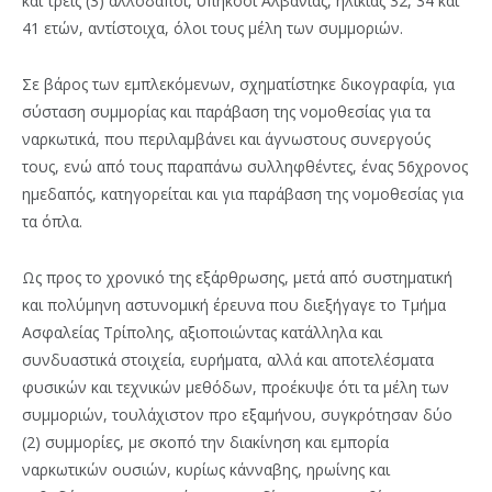
και τρεις (3) αλλοδαποί, υπήκοοι Αλβανίας, ηλικίας 32, 34 και
41 ετών, αντίστοιχα, όλοι τους μέλη των συμμοριών.
Σε βάρος των εμπλεκόμενων, σχηματίστηκε δικογραφία, για
σύσταση συμμορίας και παράβαση της νομοθεσίας για τα
ναρκωτικά, που περιλαμβάνει και άγνωστους συνεργούς
τους, ενώ από τους παραπάνω συλληφθέντες, ένας 56χρονος
ημεδαπός, κατηγορείται και για παράβαση της νομοθεσίας για
τα όπλα.
Ως προς το χρονικό της εξάρθρωσης, μετά από συστηματική
και πολύμηνη αστυνομική έρευνα που διεξήγαγε το Τμήμα
Ασφαλείας Τρίπολης, αξιοποιώντας κατάλληλα και
συνδυαστικά στοιχεία, ευρήματα, αλλά και αποτελέσματα
φυσικών και τεχνικών μεθόδων, προέκυψε ότι τα μέλη των
συμμοριών, τουλάχιστον προ εξαμήνου, συγκρότησαν δύο
(2) συμμορίες, με σκοπό την διακίνηση και εμπορία
ναρκωτικών ουσιών, κυρίως κάνναβης, ηρωίνης και