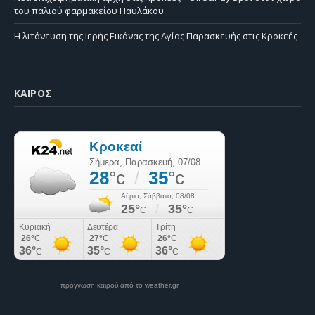
του παλιού φαρμακείου Παυλάκου
Η λιτάνευση της Ιερής Εικόνας της Αγίας Παρασκευής στις Κροκεές
ΚΑΙΡΌΣ
πρόγνωση καιρού από το weather.gr