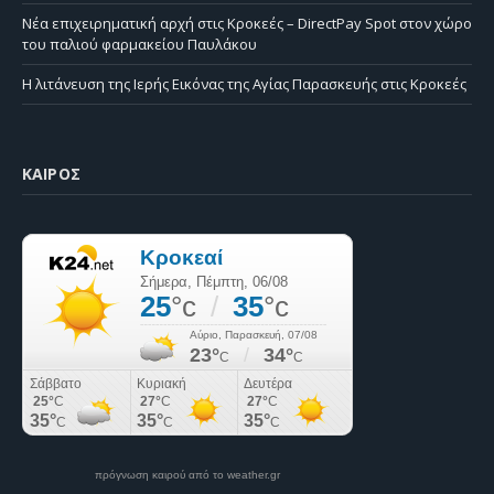
Νέα επιχειρηματική αρχή στις Κροκεές – DirectPay Spot στον χώρο
του παλιού φαρμακείου Παυλάκου
Η λιτάνευση της Ιερής Εικόνας της Αγίας Παρασκευής στις Κροκεές
ΚΑΙΡΌΣ
πρόγνωση καιρού από το weather.gr