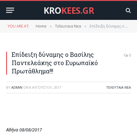
KRO
KEES.GR
YOU ARE AT:
Home
Τελευταια Νεα
Επίδειξη δύναμης ο Βασίλης Παντελεάκης στο Ευρωπαϊκό Πρωτάθλημα!!!
»
»
Επίδειξη δύναμης ο Βασίλης
0
Παντελεάκης στο Ευρωπαϊκό
Πρωτάθλημα!!!
BY
ADMIN
ON
8 ΑΥΓΟΎΣΤΟΥ, 2017
ΤΕΛΕΥΤΑΙΑ ΝΕΑ
Αθήνα 08/08/2017