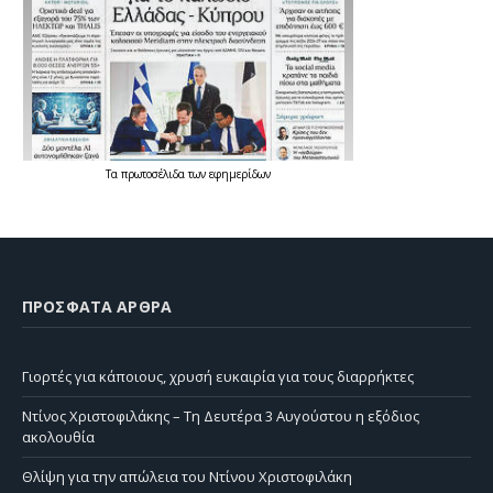
Τα
πρωτοσέλιδα
των
εφημερίδων
ΠΡΌΣΦΑΤΑ ΆΡΘΡΑ
Γιορτές για κάποιους, χρυσή ευκαιρία για τους διαρρήκτες
Ντίνος Χριστοφιλάκης – Τη Δευτέρα 3 Αυγούστου η εξόδιος
ακολουθία
Θλίψη για την απώλεια του Ντίνου Χριστοφιλάκη