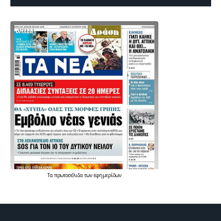
Τα
πρωτοσέλιδα
των
εφημερίδων