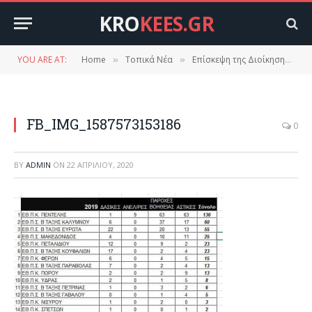
KRO
KEES.GR
YOU ARE AT:
Home
Τοπικά Νέα
Επίσκεψη της Διοίκησης ΠΥ Λακωνίας στον Δήμο Ευρώτα.
»
»
FB_IMG_1587573153186
0
BY
ADMIN
ON
22 ΑΠΡΙΛΊΟΥ, 2020