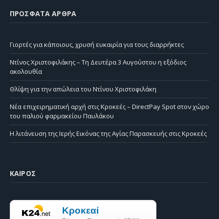
ΠΡΌΣΦΑΤΑ ΆΡΘΡΑ
Γιορτές για κάποιους, χρυσή ευκαιρία για τους διαρρήκτες
Ντίνος Χριστοφιλάκης – Τη Δευτέρα 3 Αυγούστου η εξόδιος
ακολουθία
Θλίψη για την απώλεια του Ντίνου Χριστοφιλάκη
Νέα επιχειρηματική αρχή στις Κροκεές – DirectPay Spot στον χώρο
του παλιού φαρμακείου Παυλάκου
Η λιτάνευση της Ιερής Εικόνας της Αγίας Παρασκευής στις Κροκεές
ΚΑΙΡΌΣ