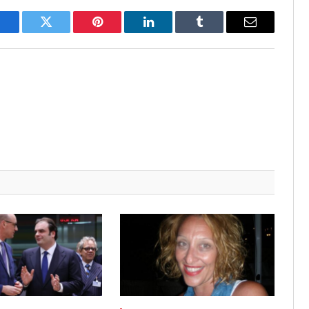
Facebook
Twitter
Pinterest
LinkedIn
Tumblr
Email