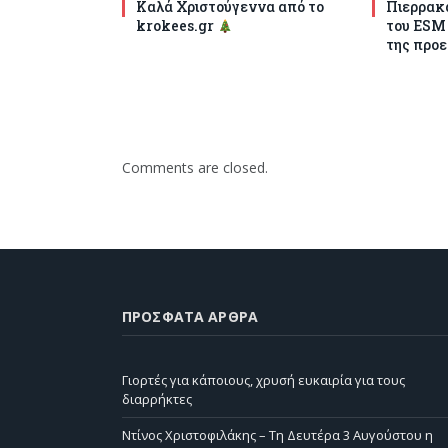
Καλά Χριστούγεννα από το
Πιερρακά
krokees.gr
του ESM
της προε
Comments are closed.
ΠΡΌΣΦΑΤΑ ΆΡΘΡΑ
Γιορτές για κάποιους, χρυσή ευκαιρία για τους
διαρρήκτες
Ντίνος Χριστοφιλάκης – Τη Δευτέρα 3 Αυγούστου η