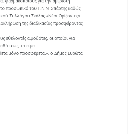
και φαρμακοποιούς για την αμέριστη
 το προσωπικό του Γ.Ν.Ν. Σπάρτης καθώς
στικού Συλλόγου Σκάλας «Νέοι Ορίζοντες»
ολοκλήρωση της διαδικασίας προσφέροντας
υς εθελοντές αιμοδότες, οι οποίοι για
θό τους, το αίμα.
ίθετα μόνο προσφέρεται», ο Δήμος Ευρώτα