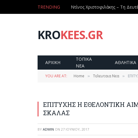
TRENDING
KRO
KEES.GR
ΤΟΠΙΚΑ
ΑΡΧΙΚΗ
ΑΘΛΗΤΙΚΑ
ΝΕΑ
YOU ARE AT:
Home
Τελευταια Νεα
ΕΠΙΤ
»
»
ΕΠΙΤΥΧΗΣ Η ΕΘΕΛΟΝΤΙΚΗ ΑΙ
ΣΚΑΛΑΣ
BY
ADMIN
ON
27 ΙΟΥΝΊΟΥ, 2017