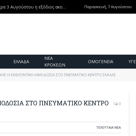
Παρασκευή, 7 Αυγούστου
Ντίνος Χριστοφιλάκης – Τη Δευτέρα 3 Αυγούστου η εξόδιος ακολουθία
ΝΕΑ
ΕΛΛΑΔΑ
ΟΜΟΓΕΝΕΙΑ
ΥΓΕ
ΚΡΟΚΕΩΝ
ΥΧΗΣ Η ΕΘΕΛΟΝΤΙΚΗ ΑΙΜΟΔΟΣΙΑ ΣΤΟ ΠΝΕΥΜΑΤΙΚΟ ΚΕΝΤΡΟ ΣΚΑΛΑΣ
ΜΟΔΟΣΙΑ ΣΤΟ ΠΝΕΥΜΑΤΙΚΟ ΚΕΝΤΡΟ
0
ΤΕΛΕΥΤΑΙΑ ΝΕΑ