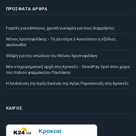
ΠΡΌΣΦΑΤΑ ΆΡΘΡΑ
Γιορτές για κάποιους, χρυσή ευκαιρία για τους διαρρήκτες
Ντίνος Χριστοφιλάκης – Τη Δευτέρα 3 Αυγούστου η εξόδιος
ακολουθία
Θλίψη για την απώλεια του Ντίνου Χριστοφιλάκη
Νέα επιχειρηματική αρχή στις Κροκεές – DirectPay Spot στον χώρο
του παλιού φαρμακείου Παυλάκου
Η λιτάνευση της Ιερής Εικόνας της Αγίας Παρασκευής στις Κροκεές
ΚΑΙΡΌΣ