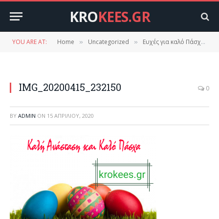
KRO
KEES.GR
YOU ARE AT:
Home
Uncategorized
Ευχές για καλό Πάσχα και….πολύ υπομονή από το krokees.gr
»
»
IMG_20200415_232150
0
BY
ADMIN
ON
15 ΑΠΡΙΛΊΟΥ, 2020