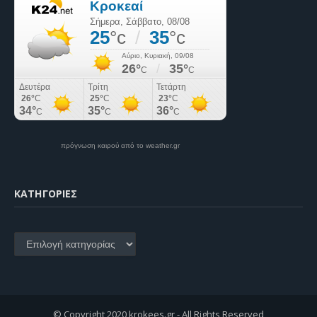
πρόγνωση καιρού από το weather.gr
KΑΤΗΓΟΡΊΕΣ
Kατηγορίες
© Copyright 2020 krokees.gr - All Rights Reserved