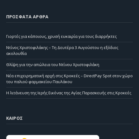
ΠΡΌΣΦΑΤΑ ΆΡΘΡΑ
Γιορτές για κάποιους, χρυσή ευκαιρία για τους διαρρήκτες
Ντίνος Χριστοφιλάκης – Τη Δευτέρα 3 Αυγούστου η εξόδιος
ακολουθία
Θλίψη για την απώλεια του Ντίνου Χριστοφιλάκη
Νέα επιχειρηματική αρχή στις Κροκεές – DirectPay Spot στον χώρο
του παλιού φαρμακείου Παυλάκου
Η λιτάνευση της Ιερής Εικόνας της Αγίας Παρασκευής στις Κροκεές
ΚΑΙΡΌΣ