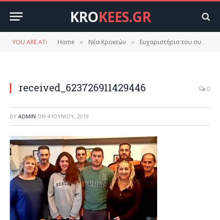
KRO
KEES.GR
YOU ARE AT:
Home
Νέα Κροκεών
Ευχαριστήριο του συνδυασμού “ΟΛΟΙ ΜΑΖΙ ΓΙΑ ΤΙΣ ΚΡΟΚΕΕΣ”
»
»
received_623726911429446
0
BY
ADMIN
ON
4 ΙΟΥΝΊΟΥ, 2019