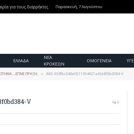
Παρασκευή, 7 Αυγούστου
ιρία για τους διαρρήκτες
ΝΕΑ
ΕΛΛΑΔΑ
ΟΜΟΓΕΝΕΙΑ
ΥΓΕ
ΚΡΟΚΕΩΝ
ΊΤΗΜΑ….ΕΓΙΝΕ ΠΡΑΞΗ.
IMG-939fbc048e0511354621a43e8f0bd384-V
»
8f0bd384-V
0