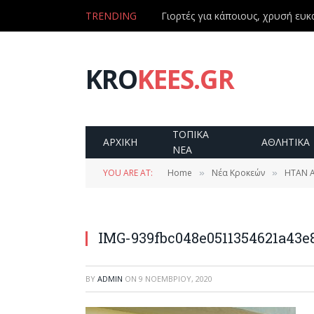
TRENDING
Γιορτές για κάποιους, χρυσή ευκα
KRO
KEES.GR
ΤΟΠΙΚΑ
ΑΡΧΙΚΗ
ΑΘΛΗΤΙΚΑ
ΝΕΑ
YOU ARE AT:
Home
Νέα Κροκεών
ΗΤΑΝ Α
»
»
IMG-939fbc048e0511354621a43e
BY
ADMIN
ON
9 ΝΟΕΜΒΡΊΟΥ, 2020