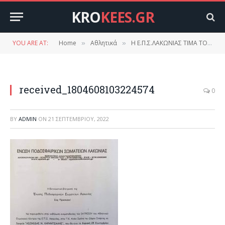
KRO
KEES.GR
YOU ARE AT:
Home
Αθλητικά
Η Ε.Π.Σ.ΛΑΚΩΝΙΑΣ ΤΙΜΑ ΤΟΝ ΛΕΩΝΙΔΑ Ν. ΚΑΡΑΝΤΖΑΛΗ !
»
»
received_1804608103224574
0
BY
ADMIN
ON
21 ΣΕΠΤΕΜΒΡΊΟΥ, 2022