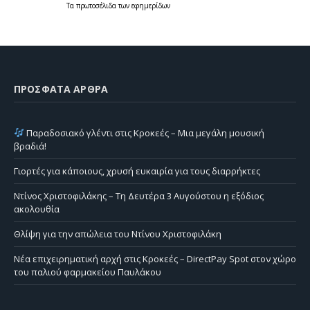
Τα
πρωτοσέλιδα
των
εφημερίδων
ΠΡΌΣΦΑΤΑ ΆΡΘΡΑ
Παραδοσιακό γλέντι στις Κροκεές – Μια μεγάλη μουσική
βραδιά!
Γιορτές για κάποιους, χρυσή ευκαιρία για τους διαρρήκτες
Ντίνος Χριστοφιλάκης – Τη Δευτέρα 3 Αυγούστου η εξόδιος
ακολουθία
Θλίψη για την απώλεια του Ντίνου Χριστοφιλάκη
Νέα επιχειρηματική αρχή στις Κροκεές – DirectPay Spot στον χώρο
του παλιού φαρμακείου Παυλάκου