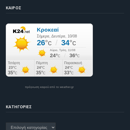
ΚΑΙΡΌΣ
πρόγνωση καιρού από το weather.gr
KΑΤΗΓΟΡΊΕΣ
Kατηγορίες