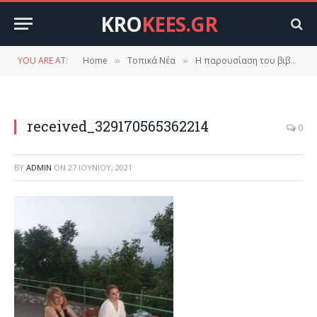
KRO
KEES.GR
YOU ARE AT:
Home
Τοπικά Νέα
Η παρουσίαση του βιβλίου “ΦΙΛΟΚΤΉΤΗΣ” στο Ξηροκάμπι.
»
»
received_329170565362214
0
BY
ADMIN
ON
27 ΙΟΥΝΊΟΥ, 2021