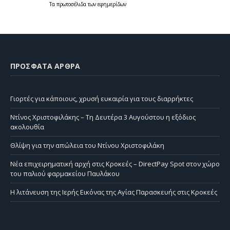
Τα
πρωτοσέλιδα
των
εφημερίδων
ΠΡΌΣΦΑΤΑ ΆΡΘΡΑ
Γιορτές για κάποιους, χρυσή ευκαιρία για τους διαρρήκτες
Ντίνος Χριστοφιλάκης – Τη Δευτέρα 3 Αυγούστου η εξόδιος
ακολουθία
Θλίψη για την απώλεια του Ντίνου Χριστοφιλάκη
Νέα επιχειρηματική αρχή στις Κροκεές – DirectPay Spot στον χώρο
του παλιού φαρμακείου Παυλάκου
Η λιτάνευση της Ιερής Εικόνας της Αγίας Παρασκευής στις Κροκεές