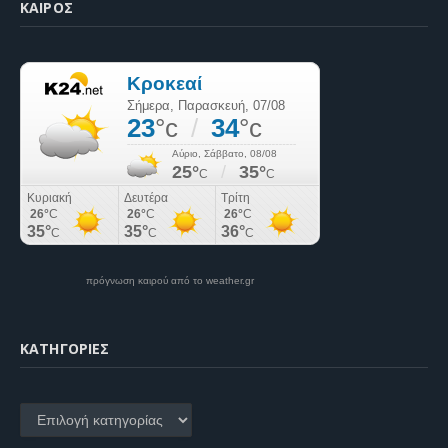
ΚΑΙΡΌΣ
πρόγνωση καιρού από το weather.gr
KΑΤΗΓΟΡΊΕΣ
Kατηγορίες