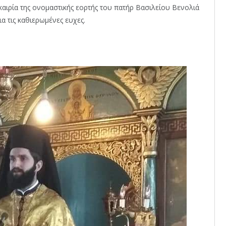
καιρία της ονομαστικής εορτής του πατήρ Βασιλείου Βενολιά
α τις καθιερωμένες ευχες.