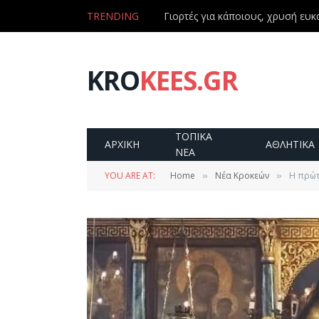
TRENDING
KRO
KEES.GR
ΤΟΠΙΚΑ
ΑΡΧΙΚΗ
ΑΘΛΗΤΙΚΑ
ΝΕΑ
YOU ARE AT:
Home
Νέα Κροκεών
Η πρώτ
»
»