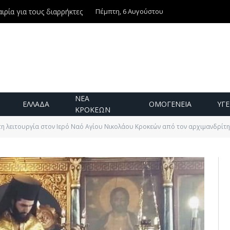
Πέμπτη, 6 Αυγούστου
Ντίνος Χριστοφιλάκης – Τη Δευτέρα 3 Αυγούστου η εξόδιος ακολουθία
ΝΕΑ
ΕΛΛΑΔΑ
ΟΜΟΓΕΝΕΙΑ
ΥΓΕ
ΚΡΟΚΕΩΝ
η λειτουργία στον Ιερό Ναό Αγίου Νικολάου Κροκεών από τον αρχιμανδρίτ