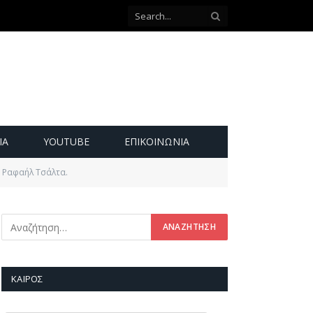
ΙΑ
YOUTUBE
ΕΠΙΚΟΙΝΩΝΊΑ
η Ραφαήλ Τσάλτα.
ΚΑΙΡΌΣ