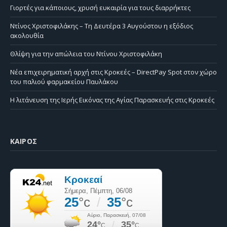
Γιορτές για κάποιους, χρυσή ευκαιρία για τους διαρρήκτες
Ντίνος Χριστοφιλάκης – Τη Δευτέρα 3 Αυγούστου η εξόδιος
ακολουθία
Θλίψη για την απώλεια του Ντίνου Χριστοφιλάκη
Νέα επιχειρηματική αρχή στις Κροκεές – DirectPay Spot στον χώρο
του παλιού φαρμακείου Παυλάκου
Η λιτάνευση της Ιερής Εικόνας της Αγίας Παρασκευής στις Κροκεές
ΚΑΙΡΌΣ