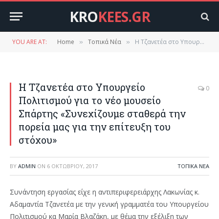
KRO
KEES.GR
YOU ARE AT:
Home
Τοπικά Νέα
Η Τζανετέα στο Υπουργείο Πολιτισμού για το νέο μουσείο Σπάρτης «Συνεχίζουμε σταθερά την πορεία μας για την επίτευξη του στόχου»
»
»
Η Τζανετέα στο Υπουργείο
0
Πολιτισμού για το νέο μουσείο
Σπάρτης «Συνεχίζουμε σταθερά την
πορεία μας για την επίτευξη του
στόχου»
BY
ADMIN
ON
6 ΟΚΤΩΒΡΊΟΥ, 2017
ΤΟΠΙΚΆ ΝΈΑ
Συνάντηση εργασίας είχε η αντιπεριφερειάρχης Λακωνίας κ.
Αδαμαντία Τζανετέα με την γενική γραμματέα του Υπουργείου
Πολιτισμού κα Μαρία Βλαζάκη, με θέμα την εξέλιξη των