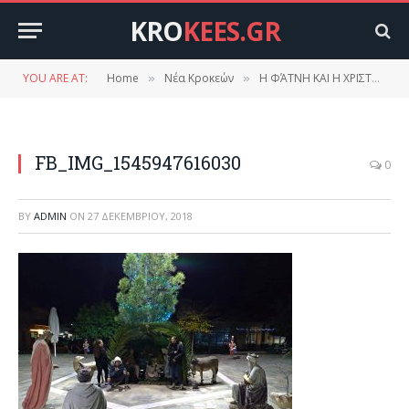
KRO
KEES.GR
YOU ARE AT:
Home
Νέα Κροκεών
Η ΦΆΤΝΗ ΚΑΙ Η ΧΡΙΣΤΟΥΓΕΝΝΙΆΤΙΚΗ ΑΤΜΌΣΦΑΙΡΑ ΣΤΗΝ ΠΛΑΤΕΊΑ ΚΡΟΚΕΏΝ
»
»
FB_IMG_1545947616030
0
BY
ADMIN
ON
27 ΔΕΚΕΜΒΡΊΟΥ, 2018