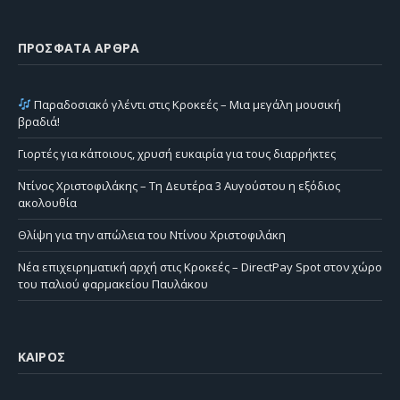
ΠΡΌΣΦΑΤΑ ΆΡΘΡΑ
Παραδοσιακό γλέντι στις Κροκεές – Μια μεγάλη μουσική
βραδιά!
Γιορτές για κάποιους, χρυσή ευκαιρία για τους διαρρήκτες
Ντίνος Χριστοφιλάκης – Τη Δευτέρα 3 Αυγούστου η εξόδιος
ακολουθία
Θλίψη για την απώλεια του Ντίνου Χριστοφιλάκη
Νέα επιχειρηματική αρχή στις Κροκεές – DirectPay Spot στον χώρο
του παλιού φαρμακείου Παυλάκου
ΚΑΙΡΌΣ