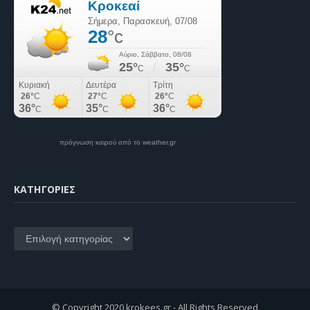
πρόγνωση καιρού από το weather.gr
KΑΤΗΓΟΡΊΕΣ
Kατηγορίες
© Copyright 2020 krokees.gr - All Rights Reserved