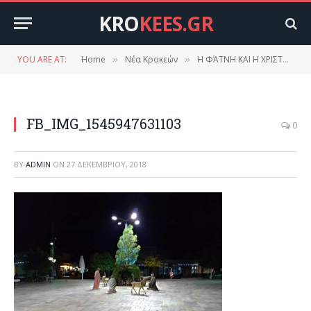
KRO
KEES.GR
YOU ARE AT:
Home
Νέα Κροκεών
Η ΦΆΤΝΗ ΚΑΙ Η ΧΡΙΣΤΟΥΓΕΝΝΙΆΤΙΚΗ ΑΤΜΌΣΦΑΙΡΑ ΣΤΗΝ ΠΛΑΤΕΊΑ ΚΡΟΚΕΏΝ
»
»
FB_IMG_1545947631103
0
BY
ADMIN
ON
27 ΔΕΚΕΜΒΡΊΟΥ, 2018