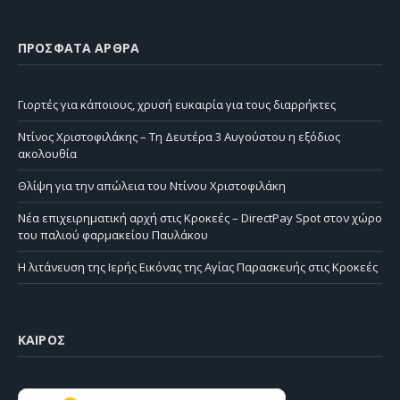
ΠΡΌΣΦΑΤΑ ΆΡΘΡΑ
Γιορτές για κάποιους, χρυσή ευκαιρία για τους διαρρήκτες
Ντίνος Χριστοφιλάκης – Τη Δευτέρα 3 Αυγούστου η εξόδιος
ακολουθία
Θλίψη για την απώλεια του Ντίνου Χριστοφιλάκη
Νέα επιχειρηματική αρχή στις Κροκεές – DirectPay Spot στον χώρο
του παλιού φαρμακείου Παυλάκου
Η λιτάνευση της Ιερής Εικόνας της Αγίας Παρασκευής στις Κροκεές
ΚΑΙΡΌΣ