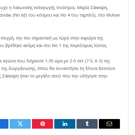
τυχε η λακωνικής καταγωγής τενίστρια, Μαρία Σάκκαρη,
νιάκι (Νο 6(!) του κόσμου και Νο 4 του ταμπλό), στο Wuhan
 στιγμή, την πιο σημαντική ως τώρα στην καριέρα της
 βρέθηκε ακόμη και στο Νο 1 της παγκόσμιας λίστας.
 αγώνα που διήρκεσε 1.30 ώρα με 2-0 σετ (7-5, 6-3) της
ρο της διοργάνωσης, όπου θα συναντήσει τη Έλενα Βεσνίνα
ης Σάκκαρη ήταν το μεγάλο ατού που την οδήγησε στην
Facebook
Twitter
Pinterest
LinkedIn
Tumblr
Email