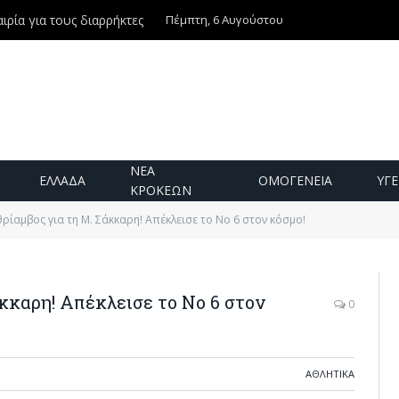
Πέμπτη, 6 Αυγούστου
ιρία για τους διαρρήκτες
ΝΕΑ
ΕΛΛΑΔΑ
ΟΜΟΓΕΝΕΙΑ
ΥΓΕ
ΚΡΟΚΕΩΝ
θρίαμβος για τη Μ. Σάκκαρη! Απέκλεισε το No 6 στον κόσμο!
άκκαρη! Απέκλεισε το No 6 στον
0
ΑΘΛΗΤΙΚΆ