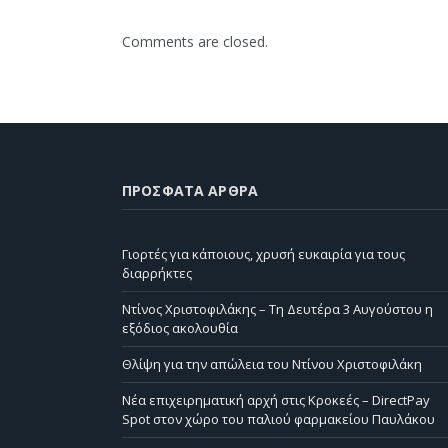
Comments are closed.
ΠΡΌΣΦΑΤΑ ΆΡΘΡΑ
Γιορτές για κάποιους, χρυσή ευκαιρία για τους
διαρρήκτες
Ντίνος Χριστοφιλάκης – Τη Δευτέρα 3 Αυγούστου η
εξόδιος ακολουθία
Θλίψη για την απώλεια του Ντίνου Χριστοφιλάκη
Νέα επιχειρηματική αρχή στις Κροκεές – DirectPay
Spot στον χώρο του παλιού φαρμακείου Παυλάκου