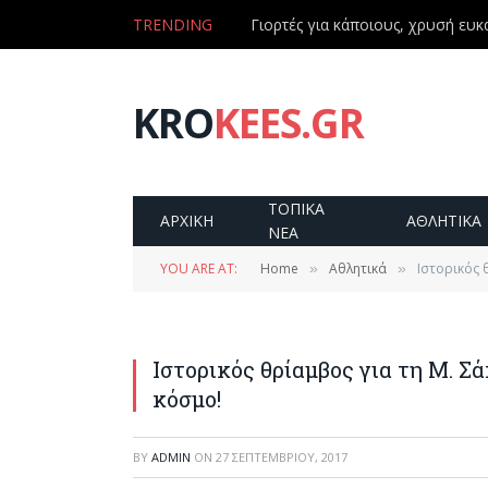
TRENDING
Γιορτές για κάποιους, χρυσή ευκα
KRO
KEES.GR
ΤΟΠΙΚΑ
ΑΡΧΙΚΗ
ΑΘΛΗΤΙΚΑ
ΝΕΑ
YOU ARE AT:
Home
Αθλητικά
Ιστορικός 
»
»
Ιστορικός θρίαμβος για τη Μ. Σ
κόσμο!
BY
ADMIN
ON
27 ΣΕΠΤΕΜΒΡΊΟΥ, 2017