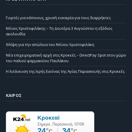
Γιορτές για κάποιους, χρυσή ευκαιρία για τους διαρρήκτες
Ντίνος Χριστοφιλάκης – Τη Δευτέρα 3 Αυγούστου η εξόδιος
ακολουθία
Θλίψη για την απώλεια του Ντίνου Χριστοφιλάκη
Νέα επιχειρηματική αρχή στις Κροκεές – DirectPay Spot στον χώρο
του παλιού φαρμακείου Παυλάκου
Η λιτάνευση της Ιερής Εικόνας της Αγίας Παρασκευής στις Κροκεές
ΚΑΙΡΌΣ