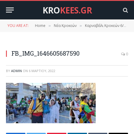
KRO
KEES.GR
YOU ARE AT:
Home
Νέα Κροκεών
Καρναβάλι Κροκεών 6/3/2022
»
»
FB_IMG_1646605687590
0
BY
ADMIN
ON
6 ΜΑΡΤΊΟΥ, 2022