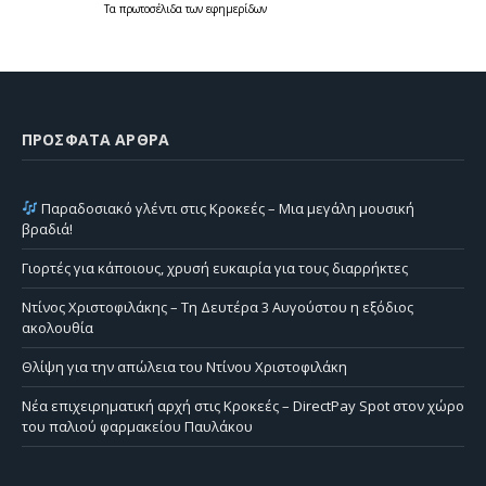
Τα
πρωτοσέλιδα
των
εφημερίδων
ΠΡΌΣΦΑΤΑ ΆΡΘΡΑ
Παραδοσιακό γλέντι στις Κροκεές – Μια μεγάλη μουσική
βραδιά!
Γιορτές για κάποιους, χρυσή ευκαιρία για τους διαρρήκτες
Ντίνος Χριστοφιλάκης – Τη Δευτέρα 3 Αυγούστου η εξόδιος
ακολουθία
Θλίψη για την απώλεια του Ντίνου Χριστοφιλάκη
Νέα επιχειρηματική αρχή στις Κροκεές – DirectPay Spot στον χώρο
του παλιού φαρμακείου Παυλάκου