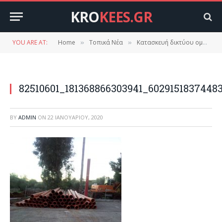
KRO
KEES.GR
YOU ARE AT:
Home
Τοπικά Νέα
Κατασκευή δικτύου ομβρίων υδάτων.
»
»
82510601_181368866303941_6029151837448
BY
ADMIN
ON
22 ΙΑΝΟΥΑΡΊΟΥ, 2020