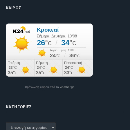
ΚΑΙΡΌΣ
πρόγνωση καιρού από το weather.gr
KΑΤΗΓΟΡΊΕΣ
Kατηγορίες