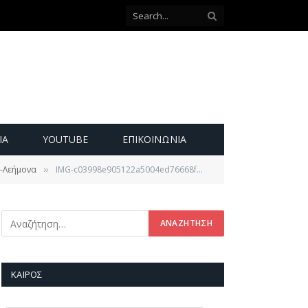
ΙΑ
YOUTUBE
ΕΠΙΚΟΙΝΩΝΊΑ
ς-Λεήμονα
IMG-c03998e905122a5004ed76668f342096-V
»
ΚΑΙΡΌΣ