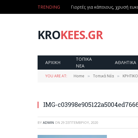
TRENDING
Γιορτές για κάποιους, χρυσή ευκα
KRO
KEES.GR
ΤΟΠΙΚΑ
ΑΡΧΙΚΗ
ΑΘΛΗΤΙΚΑ
ΝΕΑ
YOU ARE AT:
Home
Τοπικά Νέα
ΚΡΗΤΙΚΟ
»
»
IMG-c03998e905122a5004ed766
BY
ADMIN
ON
29 ΣΕΠΤΕΜΒΡΊΟΥ, 2020