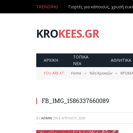
TRENDING
Γιορτές για κάποιους, χρυσή ευκα
KRO
KEES.GR
ΤΟΠΙΚΑ
ΑΡΧΙΚΗ
ΑΘΛΗΤΙΚΑ
ΝΕΑ
YOU ARE AT:
Home
Νέα Κροκεών
ΚΡΟΚΕΑ
»
»
FB_IMG_1586337660089
BY
ADMIN
ON
8 ΑΠΡΙΛΊΟΥ, 2020