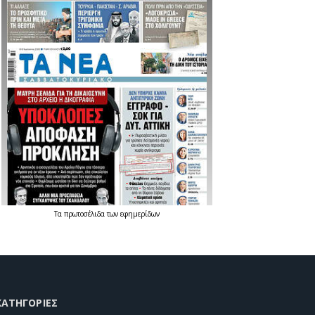
Τα
πρωτοσέλιδα
των
εφημερίδων
KΑΤΗΓΟΡΊΕΣ