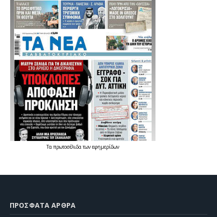
Τα
πρωτοσέλιδα
των
εφημερίδων
ΠΡΌΣΦΑΤΑ ΆΡΘΡΑ