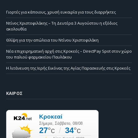
Γιορτές για κάποιους, χρυσή ευκαιρία για τους διαρρήκτες
Ντίνος Χριστοφιλάκης – Τη Δευτέρα 3 Αυγούστου η εξόδιος
ακολουθία
Θλίψη για την απώλεια του Ντίνου Χριστοφιλάκη
Νέα επιχειρηματική αρχή στις Κροκεές – DirectPay Spot στον χώρο
του παλιού φαρμακείου Παυλάκου
Η λιτάνευση της Ιερής Εικόνας της Αγίας Παρασκευής στις Κροκεές
ΚΑΙΡΌΣ