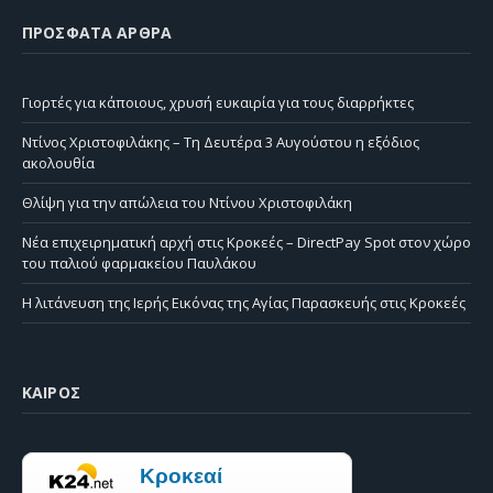
ΠΡΌΣΦΑΤΑ ΆΡΘΡΑ
Γιορτές για κάποιους, χρυσή ευκαιρία για τους διαρρήκτες
Ντίνος Χριστοφιλάκης – Τη Δευτέρα 3 Αυγούστου η εξόδιος
ακολουθία
Θλίψη για την απώλεια του Ντίνου Χριστοφιλάκη
Νέα επιχειρηματική αρχή στις Κροκεές – DirectPay Spot στον χώρο
του παλιού φαρμακείου Παυλάκου
Η λιτάνευση της Ιερής Εικόνας της Αγίας Παρασκευής στις Κροκεές
ΚΑΙΡΌΣ