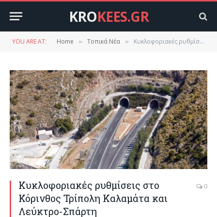
KRO
KEES.GR
YOU ARE AT:
Home
Τοπικά Νέα
Κυκλοφοριακές ρυθμίσεις στο Κόρινθος Τρίπολη Καλαμάτα και Λεύκτρο-Σπάρτη
»
»
Κυκλοφοριακές ρυθμίσεις στο
0
Κόρινθος Τρίπολη Καλαμάτα και
Λεύκτρο-Σπάρτη