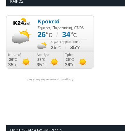
ΚΑΙΡΌΣ
πρόγνωση καιρού από το weather.gr
ΠΡΩΤΟΣΈΛΙΔΑ ΕΦΗΜΕΡΊΔΩΝ