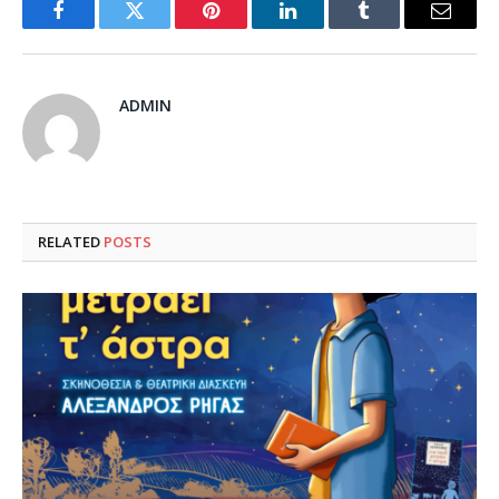
Facebook
Twitter
Pinterest
LinkedIn
Tumblr
Email
ADMIN
RELATED
POSTS