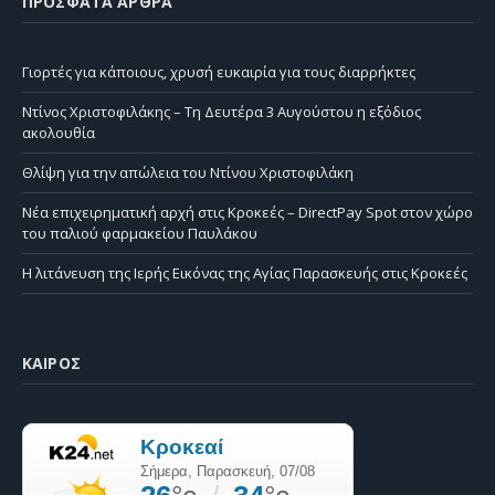
ΠΡΌΣΦΑΤΑ ΆΡΘΡΑ
Γιορτές για κάποιους, χρυσή ευκαιρία για τους διαρρήκτες
Ντίνος Χριστοφιλάκης – Τη Δευτέρα 3 Αυγούστου η εξόδιος
ακολουθία
Θλίψη για την απώλεια του Ντίνου Χριστοφιλάκη
Νέα επιχειρηματική αρχή στις Κροκεές – DirectPay Spot στον χώρο
του παλιού φαρμακείου Παυλάκου
Η λιτάνευση της Ιερής Εικόνας της Αγίας Παρασκευής στις Κροκεές
ΚΑΙΡΌΣ