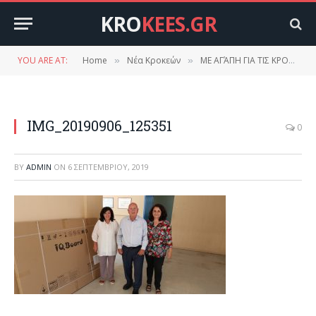
KRO
KEES.GR
YOU ARE AT:
Home
Νέα Κροκεών
ΜΕ ΑΓΆΠΗ ΓΙΑ ΤΙΣ ΚΡΟΚΕΕΣ….. ΓΙΑΝΝΗΣ ΜΕΡΙΑΝΟΣ
»
»
IMG_20190906_125351
0
BY
ADMIN
ON
6 ΣΕΠΤΕΜΒΡΊΟΥ, 2019