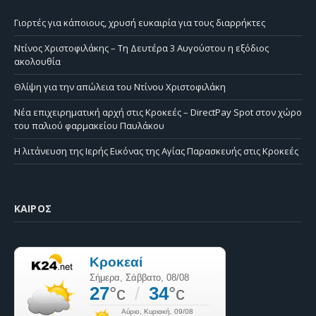
Γιορτές για κάποιους, χρυσή ευκαιρία για τους διαρρήκτες
Ντίνος Χριστοφιλάκης – Τη Δευτέρα 3 Αυγούστου η εξόδιος
ακολουθία
Θλίψη για την απώλεια του Ντίνου Χριστοφιλάκη
Νέα επιχειρηματική αρχή στις Κροκεές – DirectPay Spot στον χώρο
του παλιού φαρμακείου Παυλάκου
Η λιτάνευση της Ιερής Εικόνας της Αγίας Παρασκευής στις Κροκεές
ΚΑΙΡΌΣ