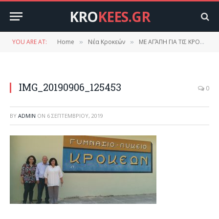
KRO
KEES.GR
YOU ARE AT:
Home
Νέα Κροκεών
ΜΕ ΑΓΆΠΗ ΓΙΑ ΤΙΣ ΚΡΟΚΕΕΣ….. ΓΙΑΝΝΗΣ ΜΕΡΙΑΝΟΣ
»
»
IMG_20190906_125453
0
BY
ADMIN
ON
6 ΣΕΠΤΕΜΒΡΊΟΥ, 2019