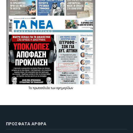
Τα
πρωτοσέλιδα
των
εφημερίδων
ΠΡΌΣΦΑΤΑ ΆΡΘΡΑ