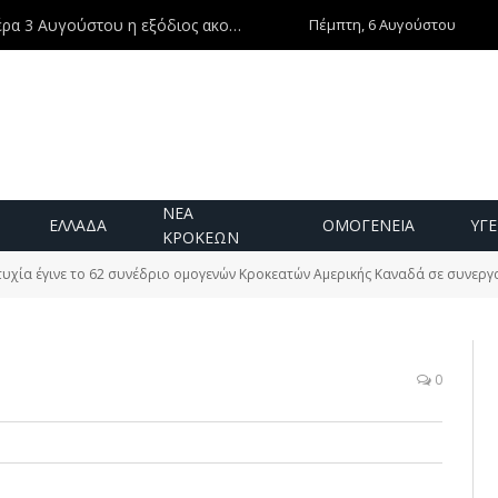
Πέμπτη, 6 Αυγούστου
Ντίνος Χριστοφιλάκης – Τη Δευτέρα 3 Αυγούστου η εξόδιος ακολουθία
ΝΕΑ
ΕΛΛΑΔΑ
ΟΜΟΓΕΝΕΙΑ
ΥΓΕ
ΚΡΟΚΕΩΝ
τυχία έγινε το 62 συνέδριο ομογενών Κροκεατών Αμερικής Καναδά σε συνεργ
0