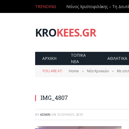
TRENDING
KRO
KEES.GR
ΤΟΠΙΚΑ
ΑΡΧΙΚΗ
ΑΘΛΗΤΙΚΑ
ΝΕΑ
YOU ARE AT:
Home
Νέα Κροκεών
Με επι
»
»
IMG_4807
BY
ADMIN
ON
13 ΙΟΥΛΊΟΥ, 2019