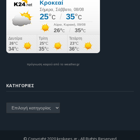
πρόγνωση καιρού από το weather.gr
KΑΤΗΓΟΡΊΕΣ
Kατηγορίες
© Copyright 2020 krokees.gr - All Rights Reserved