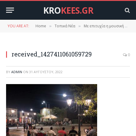
KRO
KEES.GR
YOU ARE AT:
Home
Τοπικά Νέα
Με επιτυχία η μουσική συναυλία του τμήματος μπουζουκιού του Πολιτιστικού συλλόγου Δαφνίου.
»
»
received_1427411061059729
0
BY
ADMIN
ON
31 ΑΥΓΟΎΣΤΟΥ, 2022