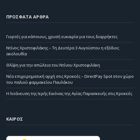
ΠΡΌΣΦΑΤΑ ΆΡΘΡΑ
Γιορτές για κάποιους, χρυσή ευκαιρία για τους διαρρήκτες
Ντίνος Χριστοφιλάκης – Τη Δευτέρα 3 Αυγούστου η εξόδιος
ακολουθία
Θλίψη για την απώλεια του Ντίνου Χριστοφιλάκη
Νέα επιχειρηματική αρχή στις Κροκεές – DirectPay Spot στον χώρο
του παλιού φαρμακείου Παυλάκου
Η λιτάνευση της Ιερής Εικόνας της Αγίας Παρασκευής στις Κροκεές
ΚΑΙΡΌΣ