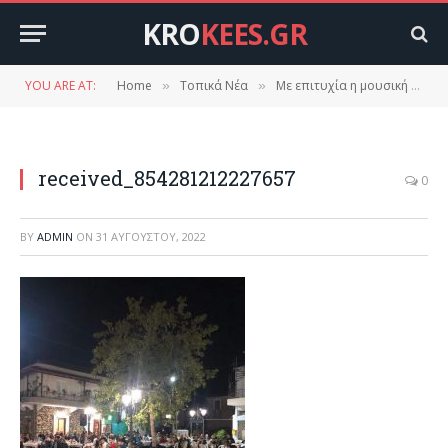
KRO
KEES.GR
YOU ARE AT:
Home
Τοπικά Νέα
Με επιτυχία η μουσική συναυλία του τμήματος μπουζουκιού του Πολιτιστικού συλλόγου Δαφνίου.
»
»
received_854281212227657
0
BY
ADMIN
ON
31 ΑΥΓΟΎΣΤΟΥ, 2022