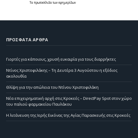
Τα
πρωτοσέλιδα
των
εφημερίδων
ΠΡΌΣΦΑΤΑ ΆΡΘΡΑ
Γιορτές για κάποιους, χρυσή ευκαιρία για τους διαρρήκτες
Ντίνος Χριστοφιλάκης – Τη Δευτέρα 3 Αυγούστου η εξόδιος
ακολουθία
Θλίψη για την απώλεια του Ντίνου Χριστοφιλάκη
Νέα επιχειρηματική αρχή στις Κροκεές – DirectPay Spot στον χώρο
του παλιού φαρμακείου Παυλάκου
Η λιτάνευση της Ιερής Εικόνας της Αγίας Παρασκευής στις Κροκεές