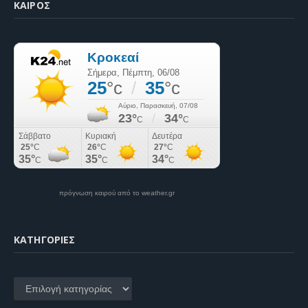
ΚΑΙΡΌΣ
πρόγνωση καιρού από το weather.gr
KΑΤΗΓΟΡΊΕΣ
Kατηγορίες