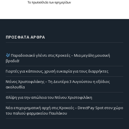
Τα
πρωτοσέλιδα
των
εφημερίδων
ΠΡΌΣΦΑΤΑ ΆΡΘΡΑ
Παραδοσιακό γλέντι στις Κροκεές – Μια μεγάλη μουσική
βραδιά!
Γιορτές για κάποιους, χρυσή ευκαιρία για τους διαρρήκτες
Ντίνος Χριστοφιλάκης – Τη Δευτέρα 3 Αυγούστου η εξόδιος
ακολουθία
Θλίψη για την απώλεια του Ντίνου Χριστοφιλάκη
Νέα επιχειρηματική αρχή στις Κροκεές – DirectPay Spot στον χώρο
του παλιού φαρμακείου Παυλάκου