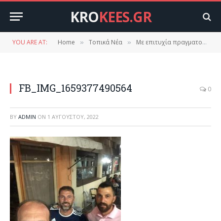
KRO
KEES.GR
YOU ARE AT:
Home
Τοπικά Νέα
Με επιτυχία πραγματοποιήθηκε το ετήσιο παραδοσιακό πανηγύρι του Πολιτιστικού συλλόγου Δαφνίου το Σάββατο 30-07-2022.
»
»
FB_IMG_1659377490564
0
BY
ADMIN
ON
1 ΑΥΓΟΎΣΤΟΥ, 2022