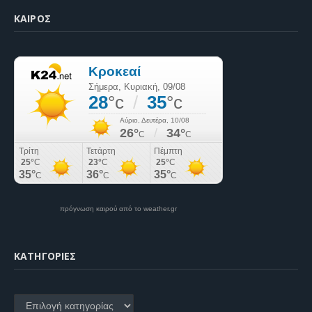
ΚΑΙΡΌΣ
πρόγνωση καιρού από το weather.gr
KΑΤΗΓΟΡΊΕΣ
Kατηγορίες