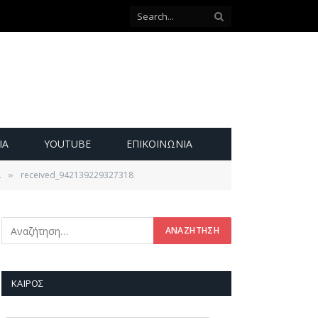
ΙΑ
YOUTUBE
ΕΠΙΚΟΙΝΩΝΊΑ
α
received_942139229327318
»
ΚΑΙΡΌΣ