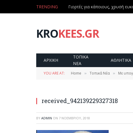
TRENDING
Γιορτές για κάποιους, χρυσή ευκα
KRO
KEES.GR
ΤΟΠΙΚΑ
ΑΡΧΙΚΗ
ΑΘΛΗΤΙΚΑ
ΝΕΑ
YOU ARE AT:
Home
Τοπικά Νέα
Με υπογ
»
»
received_942139229327318
BY
ADMIN
ON
7 ΝΟΕΜΒΡΊΟΥ, 2018